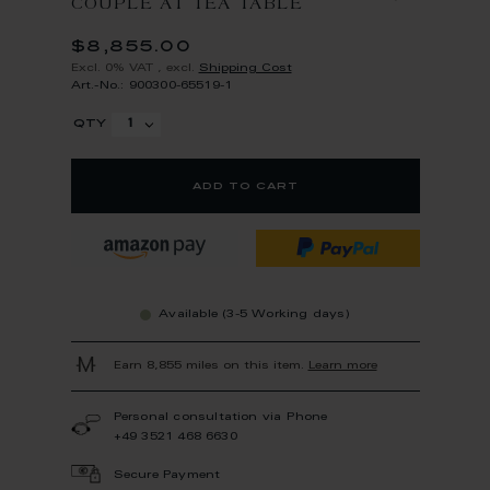
COUPLE AT TEA TABLE
$8,855.00
Excl. 0% VAT
,
excl.
Shipping Cost
Art.-No.: 900300-65519-1
qty
add to cart
Available (3-5 Working days)
Earn 8,855 miles on this item.
Learn more
Personal consultation via Phone
+49 3521 468 6630
Secure Payment