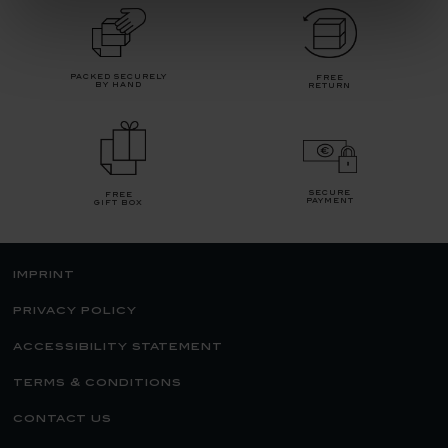
packed securely
free
by hand
return
secure
free
payment
gift box
imprint
privacy policy
accessibility statement
terms & conditions
contact us