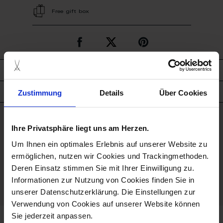
Free gift box
description
Zustimmung
Details
Über Cookies
product details
good to know
Ihre Privatsphäre liegt uns am Herzen.
Um Ihnen ein optimales Erlebnis auf unserer Website zu
Hand Painted
ermöglichen, nutzen wir Cookies und Trackingmethoden.
Deren Einsatz stimmen Sie mit Ihrer Einwilligung zu.
Porcelain - Handmade in
Informationen zur Nutzung von Cookies finden Sie in
Germany
unserer Datenschutzerklärung. Die Einstellungen zur
Verwendung von Cookies auf unserer Website können
Sie jederzeit anpassen.