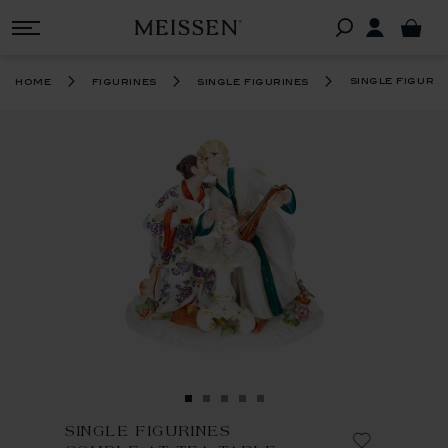
single figuri
home
figurines
single figurines
SINGLE FIGURINES