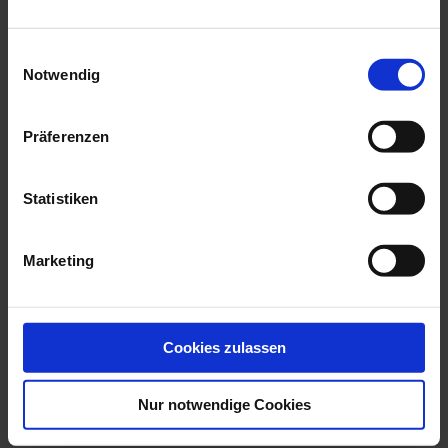
we think you’ll like these
Einwilligungsauswahl
Notwendig
Präferenzen
Statistiken
Marketing
Bird Heron, White, H 36
Dog Great Dane,
Cm
Coloured, Without ...
Available
Available
Cookies zulassen
$1,042.00
$4,370.00
Nur notwendige Cookies
YOUR BENEFITS