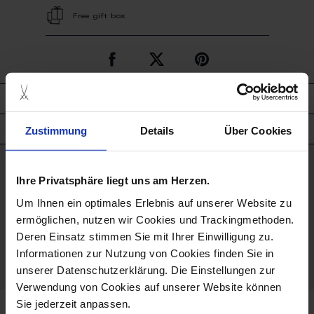
Free gift box
description
Zustimmung
Details
Über Cookies
product details
good to know
Ihre Privatsphäre liegt uns am Herzen.
Um Ihnen ein optimales Erlebnis auf unserer Website zu
Hand Painted
ermöglichen, nutzen wir Cookies und Trackingmethoden.
Deren Einsatz stimmen Sie mit Ihrer Einwilligung zu.
Porcelain - Handmade in
Informationen zur Nutzung von Cookies finden Sie in
Germany
unserer Datenschutzerklärung. Die Einstellungen zur
Verwendung von Cookies auf unserer Website können
Sie jederzeit anpassen.