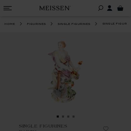
single figuri
home
figurines
single figurines
SINGLE FIGURINES