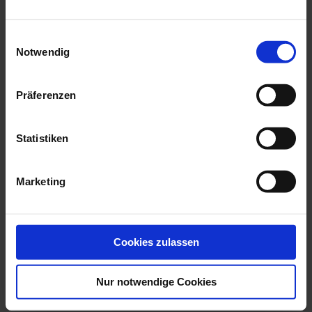
we think you’ll like these
Einwilligungsauswahl
Notwendig
Präferenzen
Statistiken
Marketing
Bird Heron, White, H 36
Dog Great Dane,
Cm
Coloured, Without ...
Available
Available
Cookies zulassen
$1,042.00
$4,370.00
Nur notwendige Cookies
YOUR BENEFITS