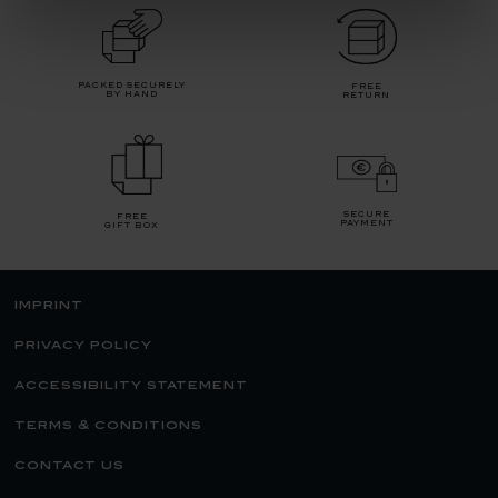
packed securely
free
by hand
return
secure
free
payment
gift box
imprint
privacy policy
accessibility statement
terms & conditions
contact us