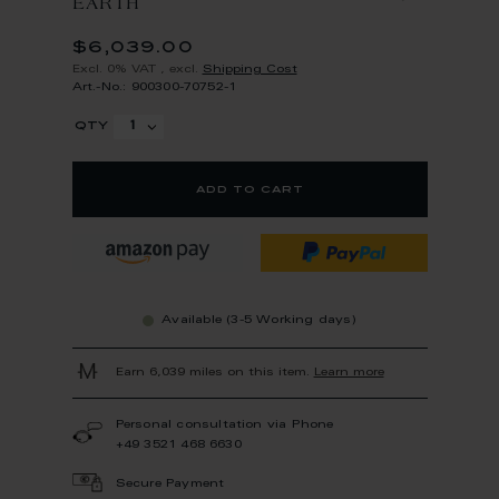
EARTH
$6,039.00
Excl. 0% VAT
,
excl.
Shipping Cost
Art.-No.: 900300-70752-1
qty
add to cart
Available (3-5 Working days)
Earn 6,039 miles on this item.
Learn more
Personal consultation via Phone
+49 3521 468 6630
Secure Payment