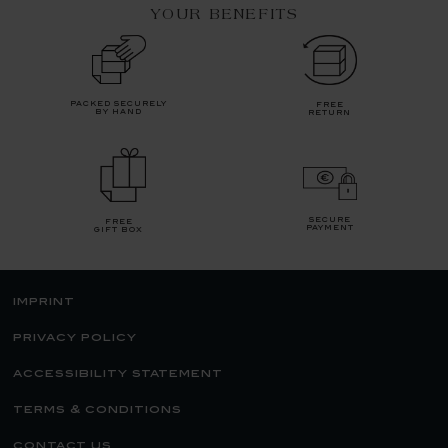
YOUR BENEFITS
packed securely
free
by hand
return
secure
free
payment
gift box
imprint
privacy policy
accessibility statement
terms & conditions
contact us