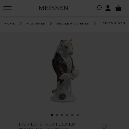
ladies & gent
home
figurines
single figurines
LADIES & GENTLEMEN