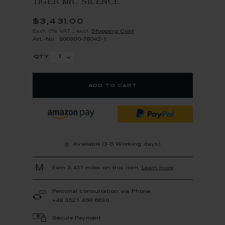
TIGER MR. SILENCE
$3,431.00
Excl. 0% VAT
,
excl.
Shipping Cost
Art.-No.: 900300-78042-1
qty
add to cart
Available (3-5 Working days)
Earn 3,431 miles on this item.
Learn more
Personal consultation via Phone
+49 3521 468 6630
Secure Payment