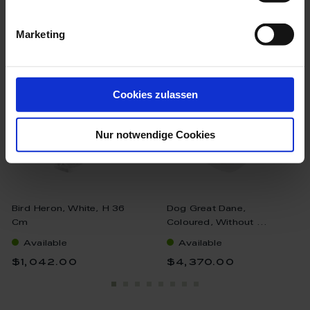
we think you’ll like these
Marketing
Cookies zulassen
Nur notwendige Cookies
Bird Heron, White, H 36
Dog Great Dane,
Cm
Coloured, Without ...
Available
Available
$1,042.00
$4,370.00