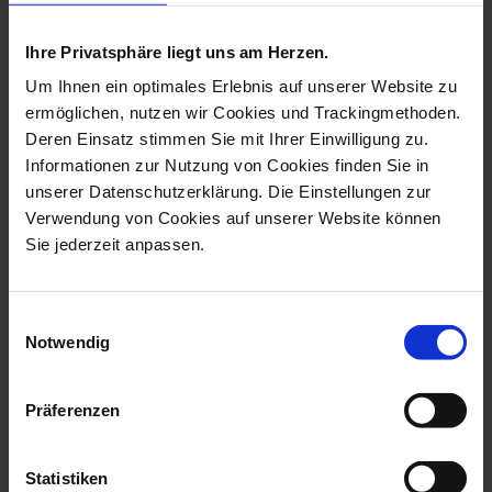
more products from the ladies
& gentlemen collection
Ihre Privatsphäre liegt uns am Herzen.
Um Ihnen ein optimales Erlebnis auf unserer Website zu
ermöglichen, nutzen wir Cookies und Trackingmethoden.
Deren Einsatz stimmen Sie mit Ihrer Einwilligung zu.
Informationen zur Nutzung von Cookies finden Sie in
unserer Datenschutzerklärung. Die Einstellungen zur
Verwendung von Cookies auf unserer Website können
Sie jederzeit anpassen.
Einwilligungsauswahl
Raven Mr. Time, Coloured
Buffalo Mr. Respect,
Notwendig
With Gold...
Coloured With...
Available
Available
Präferenzen
$2,806.00
$3,431.00
Statistiken