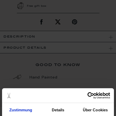
Free gift box
description
product details
good to know
Hand Painted
Porcelain - Handmade in
Germany
Zustimmung
Details
Über Cookies