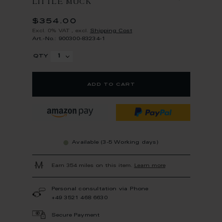
LITTLE MUCK
$354.00
Excl. 0% VAT
,
excl.
Shipping Cost
Art.-No.: 900300-83234-1
qty
add to cart
Available (3-5 Working days)
Earn 354 miles on this item.
Learn more
Personal consultation via Phone
+49 3521 468 6630
Secure Payment