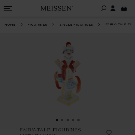
fairy-tale fig
home
figurines
single figurines
FAIRY-TALE FIGURINES