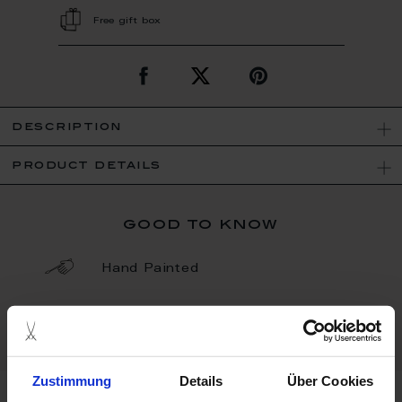
Free gift box
description
product details
good to know
Hand Painted
Porcelain - Handmade in
Germany
Zustimmung
Details
Über Cookies