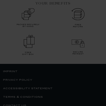
YOUR BENEFITS
packed securely
free
by hand
return
secure
free
payment
gift box
imprint
privacy policy
accessibility statement
terms & conditions
contact us