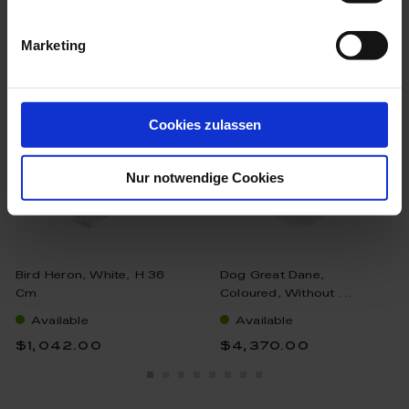
we think you’ll like these
Marketing
Cookies zulassen
Nur notwendige Cookies
Bird Heron, White, H 36
Dog Great Dane,
Cm
Coloured, Without ...
Available
Available
$1,042.00
$4,370.00