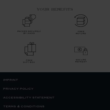
YOUR BENEFITS
packed securely
free
by hand
return
secure
free
payment
gift box
imprint
privacy policy
accessibility statement
terms & conditions