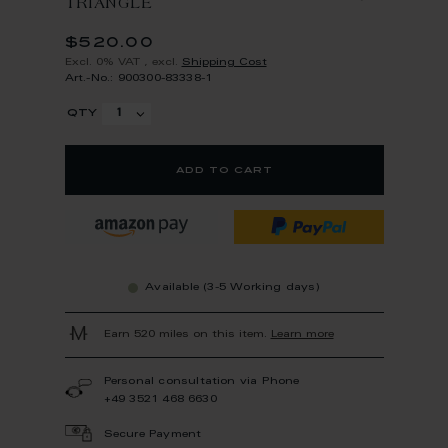
TRIANGLE
$520.00
Excl. 0% VAT
,
excl.
Shipping Cost
Art.-No.: 900300-83338-1
qty
add to cart
Available (3-5 Working days)
Earn 520 miles on this item.
Learn more
Personal consultation via Phone
+49 3521 468 6630
Secure Payment