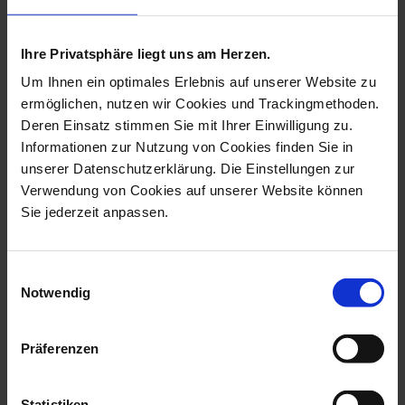
more products from the
christmas angel p. strang
collection
Ihre Privatsphäre liegt uns am Herzen.
Um Ihnen ein optimales Erlebnis auf unserer Website zu
ermöglichen, nutzen wir Cookies und Trackingmethoden.
Deren Einsatz stimmen Sie mit Ihrer Einwilligung zu.
Informationen zur Nutzung von Cookies finden Sie in
unserer Datenschutzerklärung. Die Einstellungen zur
Verwendung von Cookies auf unserer Website können
Sie jederzeit anpassen.
Einwilligungsauswahl
Notwendig
Angel With Trumpet,
Angel With Kettledrum,
Coloured With ...
Coloured Wi...
Available
Available
Präferenzen
$520.00
$520.00
Statistiken