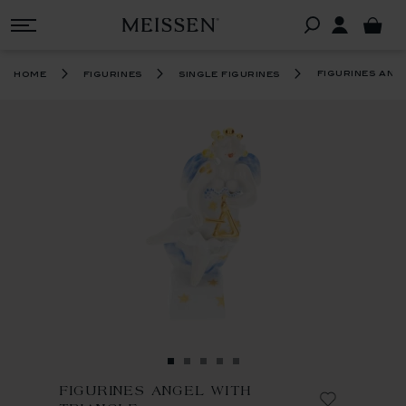
figurines ang
home
figurines
single figurines
FIGURINES ANGEL WITH