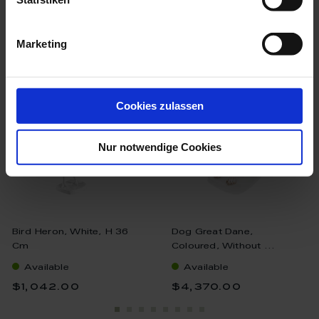
we think you’ll like these
Marketing
Cookies zulassen
Nur notwendige Cookies
Bird Heron, White, H 36
Dog Great Dane,
Cm
Coloured, Without ...
Available
Available
$1,042.00
$4,370.00