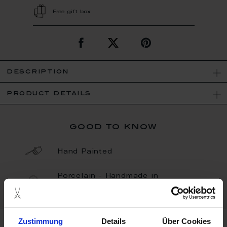
Free gift box
description
product details
good to know
Hand Painted
Porcelain - Handmade in
Germany
Zustimmung
Details
Über Cookies