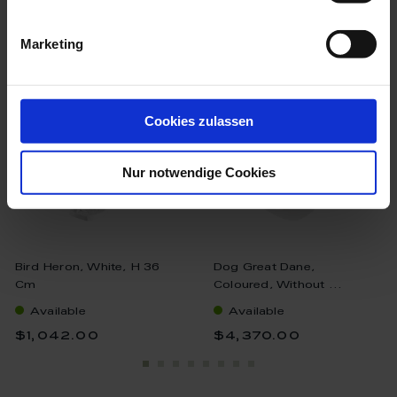
we think you’ll like these
Marketing
Cookies zulassen
Nur notwendige Cookies
Bird Heron, White, H 36
Dog Great Dane,
Cm
Coloured, Without ...
Available
Available
$1,042.00
$4,370.00