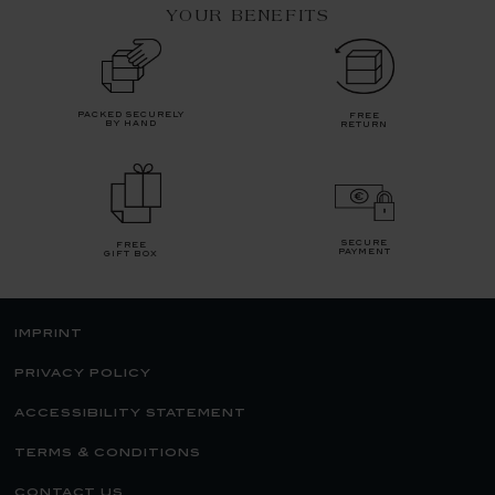
YOUR BENEFITS
packed securely
free
by hand
return
secure
free
payment
gift box
imprint
privacy policy
accessibility statement
terms & conditions
contact us