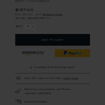
RED COLOURED
$197.00
Excl. 0% VAT
,
excl.
Shipping Cost
Art.-No.: 90A426-78011-1
qty
add to cart
Available (3-5 Working days)
Earn 197 miles on this item.
Learn more
Personal consultation via Phone
+49 3521 468 6630
Secure Payment