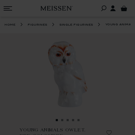
young animals
home
figurines
single figurines
YOUNG ANIMALS OWLET,