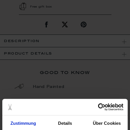
Free gift box
description
product details
good to know
Hand Painted
Porcelain - Handmade in
Germany
Zustimmung
Details
Über Cookies