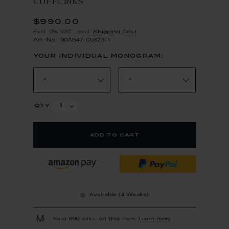
CUFFLINKS
$990.00
Excl. 0% VAT
,
excl.
Shipping Cost
Art.-No.: 90A547-C5323-1
your individual monogram:
qty
add to cart
Available (4 Weeks)
Earn 990 miles on this item.
Learn more