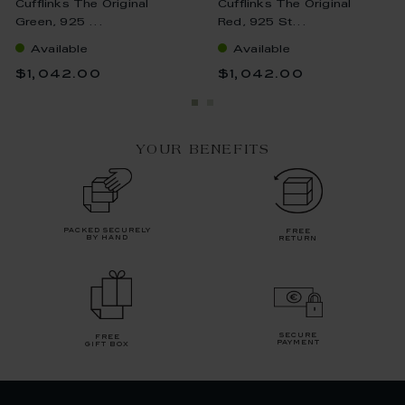
Cufflinks The Original
Cufflinks The Original
Green, 925 ...
Red, 925 St...
Available
Available
$1,042.00
$1,042.00
YOUR BENEFITS
packed securely
free
by hand
return
secure
free
payment
gift box