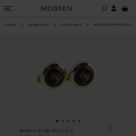
monogram in gold c
home
jewellery
cufflinks
MONOGRAM IN GOLD