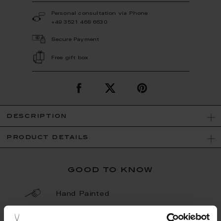
Personal consultation via Phone
+49 3521 468 6630
Secure Payment
Free gift box
description
product details
good to know
Hand Painted
Porcelain - Handmade in