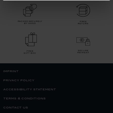
packed securely
free
by hand
return
secure
free
payment
gift box
imprint
privacy policy
accessibility statement
terms & conditions
contact us