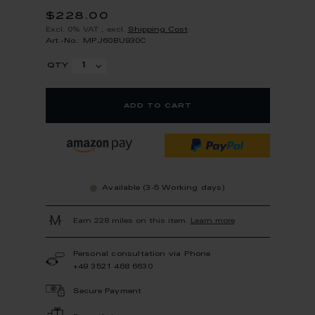
$228.00
Excl. 0% VAT
,
excl.
Shipping Cost
Art.-No.: MPJ60BU930C
qty
add to cart
Available (3-5 Working days)
Earn 228 miles on this item.
Learn more
Personal consultation via Phone
+49 3521 468 6630
Secure Payment