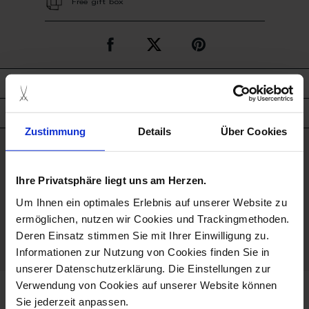
Free gift box
description
product details
Zustimmung
Details
Über Cookies
good to know
Ihre Privatsphäre liegt uns am Herzen.
Hand Painted
Um Ihnen ein optimales Erlebnis auf unserer Website zu
ermöglichen, nutzen wir Cookies und Trackingmethoden.
Porcelain - Handmade in
Deren Einsatz stimmen Sie mit Ihrer Einwilligung zu.
Germany
Informationen zur Nutzung von Cookies finden Sie in
unserer Datenschutzerklärung. Die Einstellungen zur
Verwendung von Cookies auf unserer Website können
more products from the gents
Sie jederzeit anpassen.