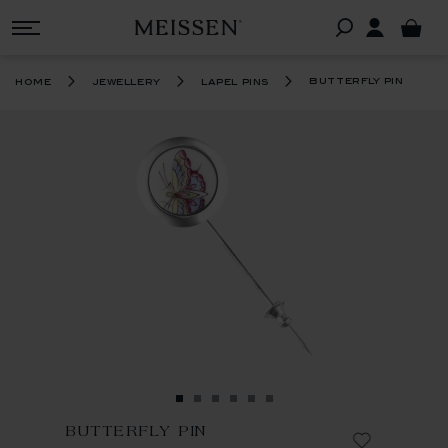
butterfly pin
home
jewellery
lapel pins
BUTTERFLY PIN