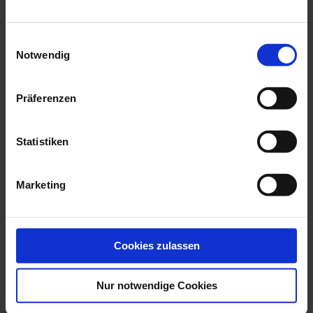
jewellery collection
Einwilligungsauswahl
Notwendig
Präferenzen
Statistiken
Marketing
Cufflinks Trademark
Keyring Pendant Ming
Swords In Coba...
Dragon Black,...
Available
Available
Cookies zulassen
$447.00
$520.00
Nur notwendige Cookies
YOUR BENEFITS