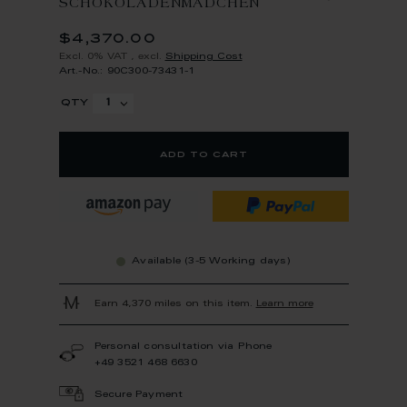
SCHOKOLADENMÄDCHEN
$4,370.00
Excl. 0% VAT
,
excl.
Shipping Cost
Art.-No.: 90C300-73431-1
qty
add to cart
Available (3-5 Working days)
Earn 4,370 miles on this item.
Learn more
Personal consultation via Phone
+49 3521 468 6630
Secure Payment