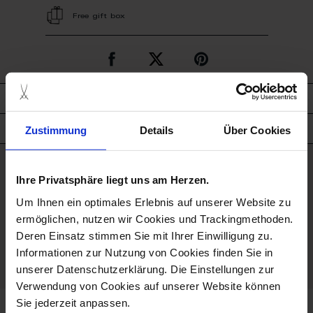
Free gift box
description
Zustimmung
Details
Über Cookies
product details
good to know
Ihre Privatsphäre liegt uns am Herzen.
Um Ihnen ein optimales Erlebnis auf unserer Website zu
Hand Painted
ermöglichen, nutzen wir Cookies und Trackingmethoden.
Deren Einsatz stimmen Sie mit Ihrer Einwilligung zu.
Porcelain - Handmade in
Informationen zur Nutzung von Cookies finden Sie in
Germany
unserer Datenschutzerklärung. Die Einstellungen zur
Verwendung von Cookies auf unserer Website können
Sie jederzeit anpassen.