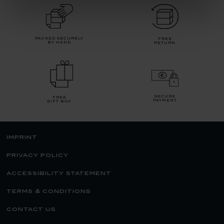
packed securely
free
by hand
return
secure
free
payment
gift box
imprint
privacy policy
accessibility statement
terms & conditions
contact us