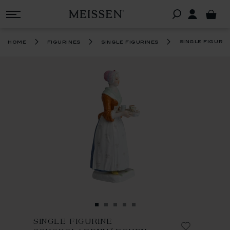
single figur
home
figurines
single figurines
SINGLE FIGURINE