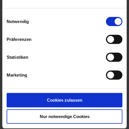
we think you’ll like these
Einwilligungsauswahl
Notwendig
Präferenzen
Statistiken
Marketing
Bird Heron, White, H 36
Dog Great Dane,
Cm
Coloured, Without ...
Available
Available
Cookies zulassen
$1,042.00
$4,370.00
Nur notwendige Cookies
YOUR BENEFITS