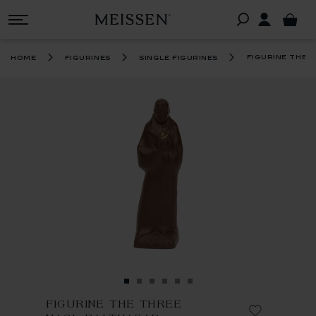
figurine the 
home
figurines
single figurines
FIGURINE THE THREE