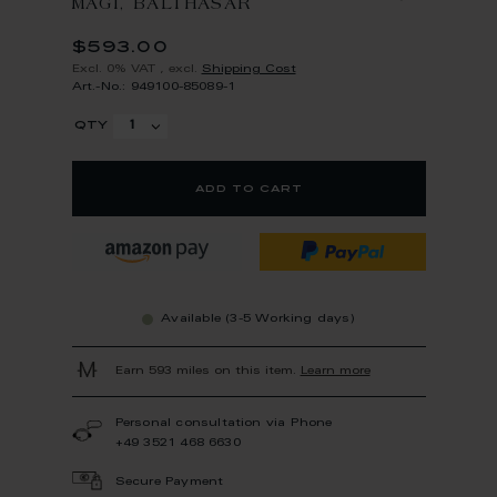
MAGI, BALTHASAR
$593.00
Excl. 0% VAT
,
excl.
Shipping Cost
Art.-No.: 949100-85089-1
qty
add to cart
Available (3-5 Working days)
Earn 593 miles on this item.
Learn more
Personal consultation via Phone
+49 3521 468 6630
Secure Payment