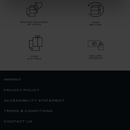
packed securely
free
by hand
return
secure
free
payment
gift box
imprint
privacy policy
accessibility statement
terms & conditions
contact us