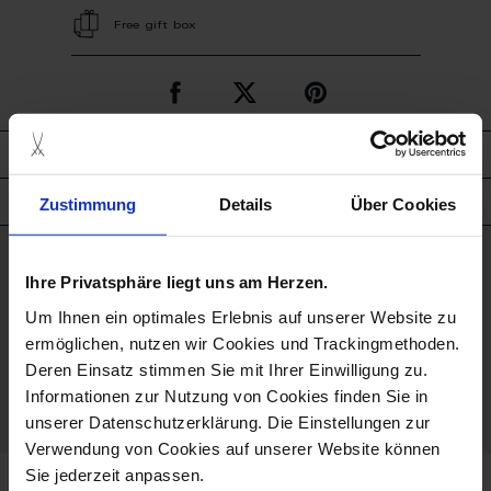
Free gift box
description
Zustimmung
Details
Über Cookies
product details
good to know
Ihre Privatsphäre liegt uns am Herzen.
Um Ihnen ein optimales Erlebnis auf unserer Website zu
Hand Painted
ermöglichen, nutzen wir Cookies und Trackingmethoden.
Deren Einsatz stimmen Sie mit Ihrer Einwilligung zu.
Porcelain - Handmade in
Informationen zur Nutzung von Cookies finden Sie in
Germany
unserer Datenschutzerklärung. Die Einstellungen zur
Verwendung von Cookies auf unserer Website können
Sie jederzeit anpassen.