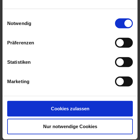
we think you’ll like these
Einwilligungsauswahl
Notwendig
Präferenzen
Statistiken
Marketing
Bird Heron, White, H 36
Dog Great Dane,
Cm
Coloured, Without ...
Available
Available
Cookies zulassen
$1,042.00
$4,370.00
Nur notwendige Cookies
YOUR BENEFITS