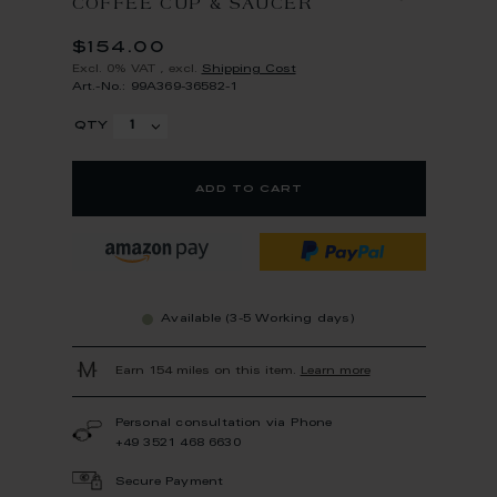
COFFEE CUP & SAUCER
$154.00
Excl. 0% VAT
,
excl.
Shipping Cost
Art.-No.: 99A369-36582-1
qty
add to cart
Available (3-5 Working days)
Earn 154 miles on this item.
Learn more
Personal consultation via Phone
+49 3521 468 6630
Secure Payment