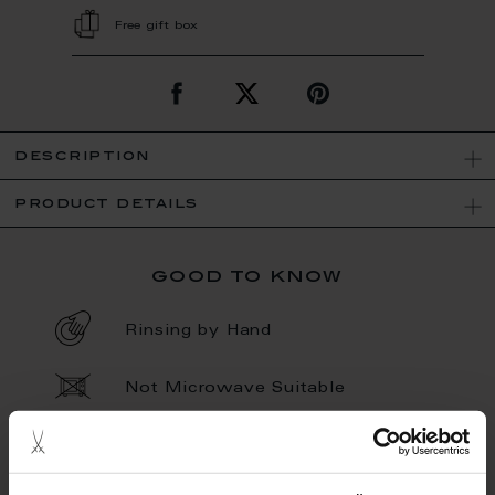
Free gift box
description
product details
good to know
Rinsing by Hand
Not Microwave Suitable
Porcelain - Handmade in
Germany