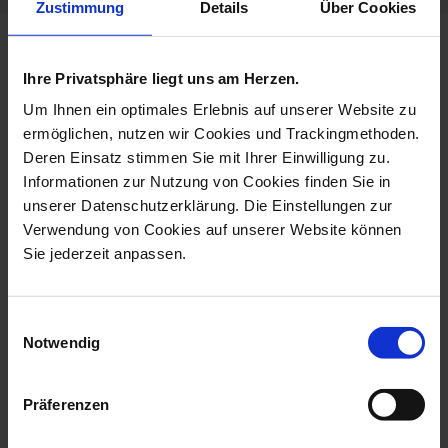
Zustimmung
Details
Über Cookies
more products from the no 41
Ihre Privatsphäre liegt uns am Herzen.
swords collection
Um Ihnen ein optimales Erlebnis auf unserer Website zu
ermöglichen, nutzen wir Cookies und Trackingmethoden.
Deren Einsatz stimmen Sie mit Ihrer Einwilligung zu.
Informationen zur Nutzung von Cookies finden Sie in
unserer Datenschutzerklärung. Die Einstellungen zur
Verwendung von Cookies auf unserer Website können
Sie jederzeit anpassen.
Einwilligungsauswahl
Notwendig
Vase, Swords, H 25,5
Espresso Cup & Saucer,
Cm
The Mei...
Available
Available
Präferenzen
$364.00
$108.00