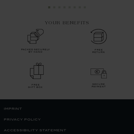
YOUR BENEFITS
packed securely
free
by hand
return
secure
free
payment
gift box
imprint
privacy policy
accessibility statement