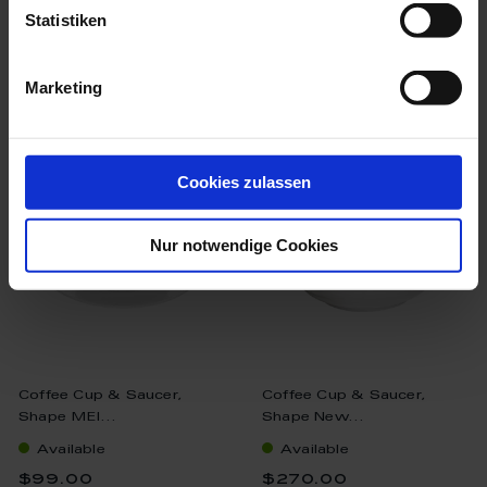
Statistiken
Marketing
we think you’ll like these
Cookies zulassen
Nur notwendige Cookies
Coffee Cup & Saucer,
Coffee Cup & Saucer,
Shape MEI...
Shape New...
Available
Available
$99.00
$270.00