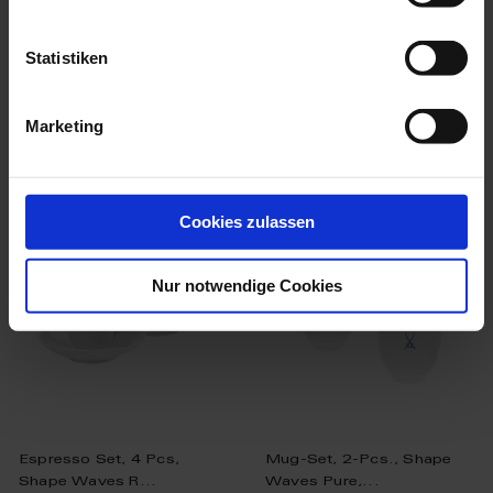
Available
Available
$364.00
$108.00
Statistiken
Marketing
we think you’ll like these
set price
set price
Cookies zulassen
Nur notwendige Cookies
Espresso Set, 4 Pcs,
Mug-Set, 2-Pcs., Shape
Shape Waves R...
Waves Pure,...