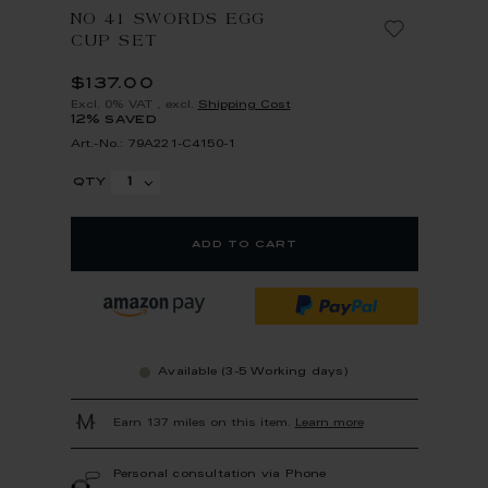
NO 41 SWORDS EGG
CUP SET
$137.00
Excl. 0% VAT
,
excl.
Shipping Cost
12% saved
Art.-No.: 79A221-C4150-1
qty
add to cart
Available (3-5 Working days)
Earn 137 miles on this item.
Learn more
Personal consultation via Phone