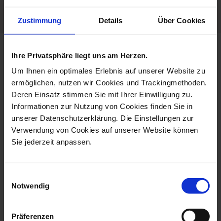
Porcelain - Handmade in
Germany
Zustimmung
Details
Über Cookies
more products from the no 41
Ihre Privatsphäre liegt uns am Herzen.
swords collection
Um Ihnen ein optimales Erlebnis auf unserer Website zu
ermöglichen, nutzen wir Cookies und Trackingmethoden.
Deren Einsatz stimmen Sie mit Ihrer Einwilligung zu.
Informationen zur Nutzung von Cookies finden Sie in
unserer Datenschutzerklärung. Die Einstellungen zur
Verwendung von Cookies auf unserer Website können
Sie jederzeit anpassen.
Einwilligungsauswahl
Notwendig
Vase, Swords, H 25,5
Espresso Cup & Saucer,
Cm
The Mei...
Präferenzen