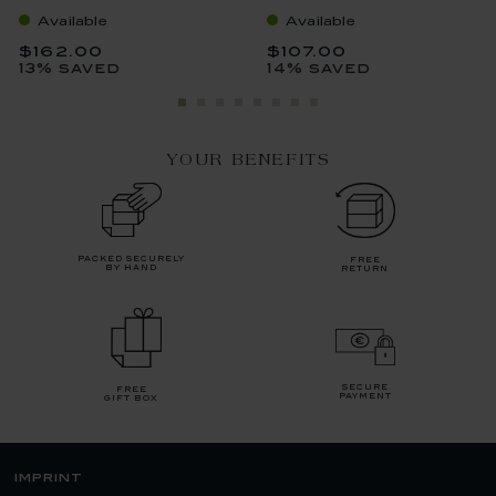
Available
Available
$162.00
$107.00
13% saved
14% saved
YOUR BENEFITS
packed securely
free
by hand
return
secure
free
payment
gift box
imprint