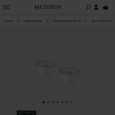
home
tableware
tableware sets
set for 2 pe
set price