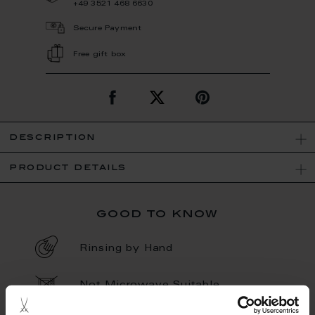
+49 3521 468 6630
Secure Payment
Free gift box
description
product details
good to know
Rinsing by Hand
Not Microwave Suitable