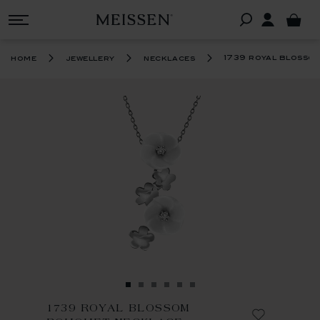
1739 royal blosso
home
jewellery
necklaces
1739 ROYAL BLOSSOM