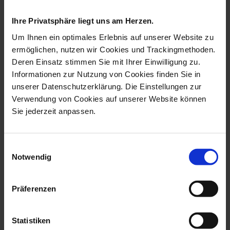
collection
Ihre Privatsphäre liegt uns am Herzen.
Um Ihnen ein optimales Erlebnis auf unserer Website zu
ermöglichen, nutzen wir Cookies und Trackingmethoden.
Deren Einsatz stimmen Sie mit Ihrer Einwilligung zu.
Informationen zur Nutzung von Cookies finden Sie in
unserer Datenschutzerklärung. Die Einstellungen zur
Verwendung von Cookies auf unserer Website können
Sie jederzeit anpassen.
Einwilligungsauswahl
Bracelet Royal Blossom
Bracelet Royal Blossom
Notwendig
Bouquet, 75...
Bouquet, 75...
Available
Available
Präferenzen
$2,284.00
$2,076.00
Statistiken