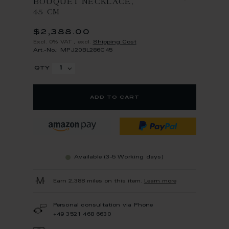
BOUQUET NECKLACE,
45 CM
$2,388.00
Excl. 0% VAT
,
excl.
Shipping Cost
Art.-No.: MPJ20BL286C45
qty
add to cart
Available (3-5 Working days)
Earn 2,388 miles on this item.
Learn more
Personal consultation via Phone
+49 3521 468 6630