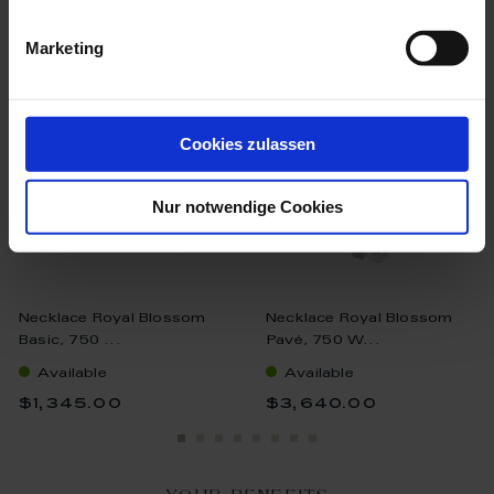
we think you’ll like these
Marketing
Cookies zulassen
Nur notwendige Cookies
Necklace Royal Blossom
Necklace Royal Blossom
Basic, 750 ...
Pavé, 750 W...
Available
Available
$1,345.00
$3,640.00