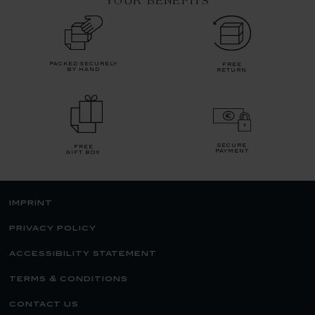
YOUR BENEFITS
packed securely
free
by hand
return
secure
free
payment
gift box
imprint
privacy policy
accessibility statement
terms & conditions
contact us