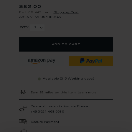
$82.00
Excl. 0% VAT
,
excl.
Shipping Cost
Art.-No.: MPJ97HR9145
qty
add to cart
Available (3-5 Working days)
Earn 82 miles on this item.
Learn more
Personal consultation via Phone
+49 3521 468 6630
Secure Payment