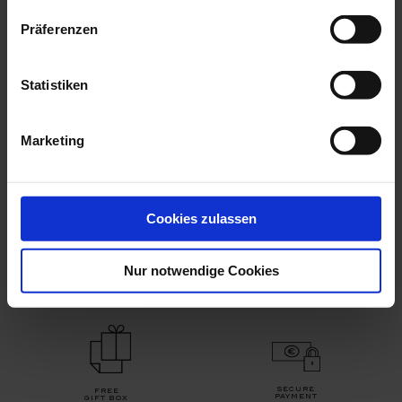
Präferenzen
Necklace Royal Blossom
Necklace Royal Blossom
Bouquet, 75...
Bouquet, 75...
Statistiken
Available
Available
$3,744.00
$2,076.00
Marketing
YOUR BENEFITS
Cookies zulassen
Nur notwendige Cookies
packed securely
free
by hand
return
secure
free
payment
gift box