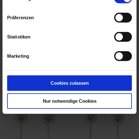
Präferenzen
Statistiken
Collier Royal Blossom
Marketing
Pavé, 750 Ro...
Made To Order
$3,119.00
Cookies zulassen
we think you’ll like these
Nur notwendige Cookies