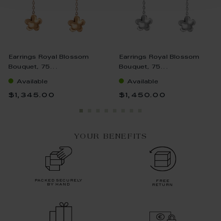
Earrings Royal Blossom
Earrings Royal Blossom
Bouquet, 75...
Bouquet, 75...
Available
Available
$1,345.00
$1,450.00
YOUR BENEFITS
packed securely
free
by hand
return