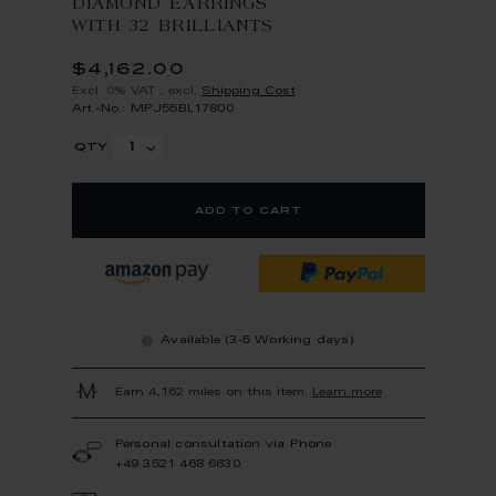
DIAMOND EARRINGS
WITH 32 BRILLIANTS
$4,162.00
Excl. 0% VAT
,
excl.
Shipping Cost
Art.-No.: MPJ55BL17800
qty
add to cart
Available (3-5 Working days)
Earn 4,162 miles on this item.
Learn more
Personal consultation via Phone
+49 3521 468 6630