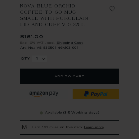
NOVA BLUE ORCHID
COFFEE TO GO MUG
SMALL WITH PORCELAIN
LID AND CUFF V 0,35 L
$161.00
Excl. 0% VAT
,
excl.
Shipping Cost
Art.-No.: VS-830501-46M03-001
qty
add to cart
Available (3-5 Working days)
Earn 161 miles on this item.
Learn more