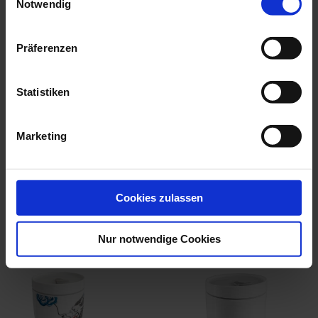
Notwendig
Präferenzen
Coffee To Go Mug With
Coffee To Go Mug With
Porcelain Li...
Porcelain Li...
Statistiken
Available
Available
$145.00
$208.00
Marketing
Cookies zulassen
more products from the
meissen2go small collection
Nur notwendige Cookies