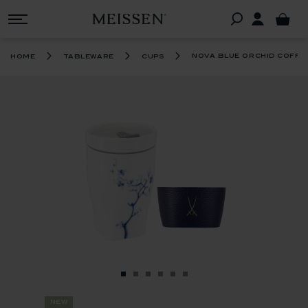
nova blue orchid coffee
home
tableware
cups
new