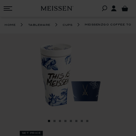
meissen2go coffee to g
home
tableware
cups
set price