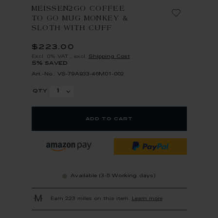
MEISSEN2GO COFFEE
TO GO MUG MONKEY &
SLOTH WITH CUFF
$223.00
Excl. 0% VAT
,
excl.
Shipping Cost
5% saved
Art.-No.: VS-79A933-46M01-002
qty
add to cart
Available (3-5 Working days)
Earn 223 miles on this item.
Learn more