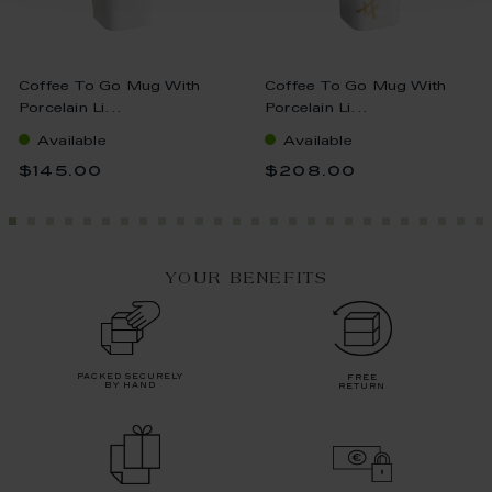
Coffee To Go Mug With
Coffee To Go Mug With
Porcelain Li...
Porcelain Li...
Available
Available
$145.00
$208.00
YOUR BENEFITS
packed securely
free
by hand
return