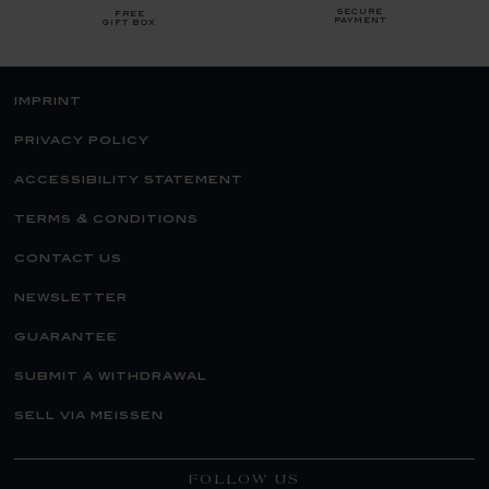
secure
free
payment
gift box
imprint
privacy policy
accessibility statement
terms & conditions
contact us
newsletter
guarantee
submit a withdrawal
sell via meissen
FOLLOW US