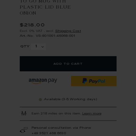
TO GO MUG WITH
PLASTIC LID BLUE
ONION
$218.00
Excl. 0% VAT
,
excl.
Shipping Cost
Art.-No.: VS-801001-46068-001
qty
add to cart
Available (3-5 Working days)
Earn 218 miles on this item.
Learn more
Personal consultation via Phone
+49 3521 468 6630