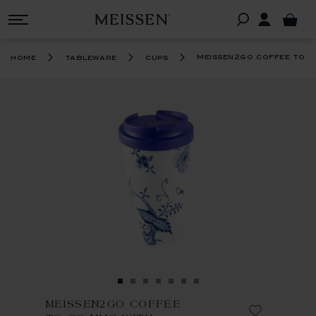
meissen2go coffee to go
home
tableware
cups
MEISSEN2GO COFFEE