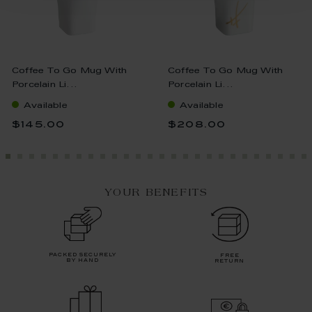
Coffee To Go Mug With
Coffee To Go Mug With
Porcelain Li...
Porcelain Li...
Available
Available
$145.00
$208.00
YOUR BENEFITS
packed securely
free
by hand
return