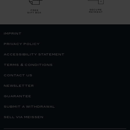
secure
free
payment
gift box
imprint
privacy policy
accessibility statement
terms & conditions
contact us
newsletter
guarantee
submit a withdrawal
sell via meissen