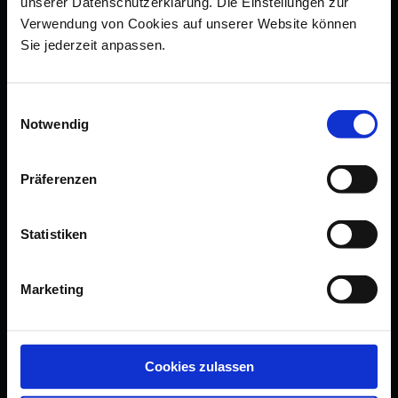
unserer Datenschutzerklärung. Die Einstellungen zur
Verwendung von Cookies auf unserer Website können
accessibility statement
Sie jederzeit anpassen.
terms & conditions
contact us
Einwilligungsauswahl
Notwendig
newsletter
guarantee
Präferenzen
submit a withdrawal
sell via meissen
Statistiken
FOLLOW US
Marketing
Cookies zulassen