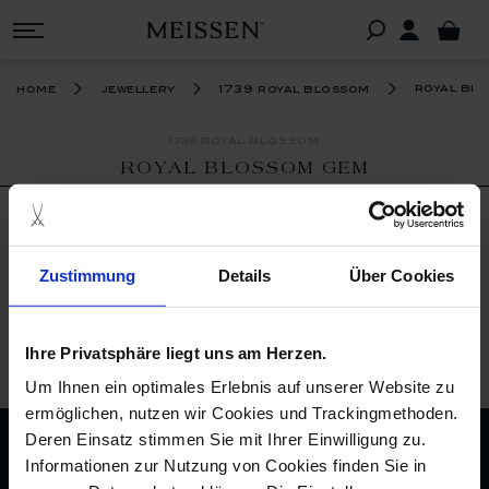
royal bl
home
jewellery
1739 royal blossom
1739 ROYAL BLOSSOM
ROYAL BLOSSOM GEM
FILTER
We can't find products matching the
Zustimmung
Details
Über Cookies
selection.
Ihre Privatsphäre liegt uns am Herzen.
Um Ihnen ein optimales Erlebnis auf unserer Website zu
back to top
ermöglichen, nutzen wir Cookies und Trackingmethoden.
Deren Einsatz stimmen Sie mit Ihrer Einwilligung zu.
imprint
Informationen zur Nutzung von Cookies finden Sie in
privacy policy