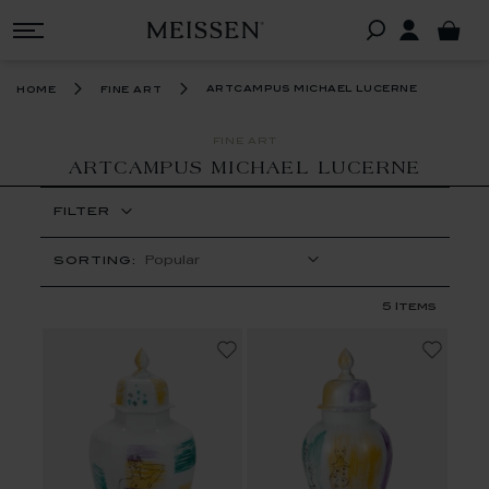
artcampus michael lucerne
home
fine art
FINE ART
ARTCAMPUS MICHAEL LUCERNE
FILTER
SORTING:
5
Items