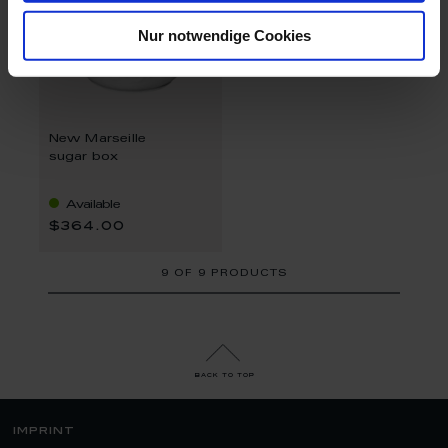
Nur notwendige Cookies
New Marseille
sugar box
Available
$364.00
9
OF
9 PRODUCTS
back to top
imprint