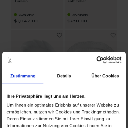
Tureen
salt cellar
Available
Available
$1,042.00
$291.00
Zustimmung
Details
Über Cookies
Ihre Privatsphäre liegt uns am Herzen.
New Marseille
New Marseille
Candy Dish
Platter
Um Ihnen ein optimales Erlebnis auf unserer Website zu
ermöglichen, nutzen wir Cookies und Trackingmethoden.
Available
Available
Deren Einsatz stimmen Sie mit Ihrer Einwilligung zu.
$573.00
$385.00
Informationen zur Nutzung von Cookies finden Sie in