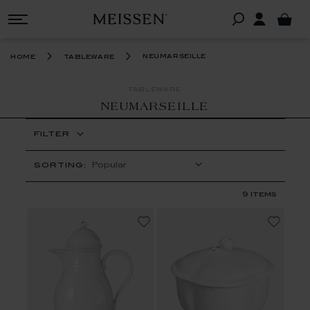
neumarseille
home
tableware
TABLEWARE
NEUMARSEILLE
FILTER
SORTING:
9
Items