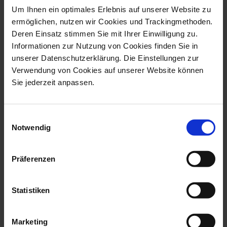
Mug-Set
Coffee Cup & Saucer
Um Ihnen ein optimales Erlebnis auf unserer Website zu
ermöglichen, nutzen wir Cookies und Trackingmethoden.
Available
Made to Order
Deren Einsatz stimmen Sie mit Ihrer Einwilligung zu.
$107.00
$103.00
14% saved
Informationen zur Nutzung von Cookies finden Sie in
unserer Datenschutzerklärung. Die Einstellungen zur
Verwendung von Cookies auf unserer Website können
Sie jederzeit anpassen.
Einwilligungsauswahl
Notwendig
Präferenzen
Waves Trademark MEISSEN
Waves Trademark MEISSEN
Mug
Espresso cup & saucer
Statistiken
Available
Made to Order
$78.00
$99.00
Marketing