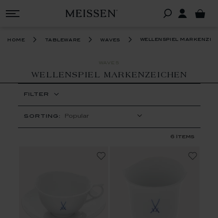
wellenspiel markenzei
home
tableware
waves
WAVES
WELLENSPIEL MARKENZEICHEN
FILTER
SORTING:
6
Items