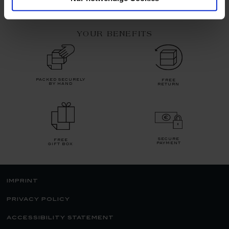
YOUR BENEFITS
packed securely
free
by hand
return
secure
free
payment
gift box
imprint
privacy policy
accessibility statement