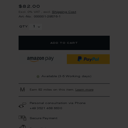
$82.00
Excl. 0% VAT
,
excl.
Shipping Cost
Art.-No.: 000001-29576-1
qty
add to cart
Available (3-5 Working days)
Earn 82 miles on this item.
Learn more
Personal consultation via Phone
+49 3521 468 6630
Secure Payment