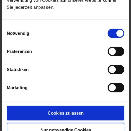
Verwendung von Cookies auf unserer Website können
Sie jederzeit anpassen.
more products from the waves
relief collection
Einwilligungsauswahl
Notwendig
Präferenzen
Statistiken
Marketing
Cup, Shape Waves Relief,
Storm Lamp, Shape
White, H ...
Waves Relief, Wh...
Cookies zulassen
Available
Available
$30.00
$103.00
Nur notwendige Cookies