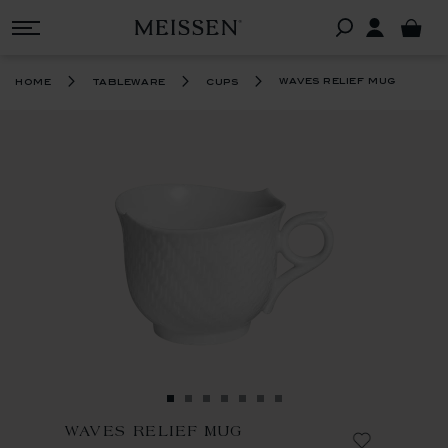
waves relief mug
home
tableware
cups
WAVES RELIEF MUG