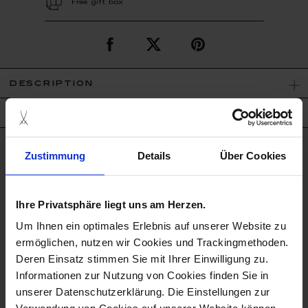
Free gift box
description
product details
Zustimmung
Details
Über Cookies
good to know
Microwave Suitable
Ihre Privatsphäre liegt uns am Herzen.
Um Ihnen ein optimales Erlebnis auf unserer Website zu
Porcelain - Handmade in
Germany
ermöglichen, nutzen wir Cookies und Trackingmethoden.
Deren Einsatz stimmen Sie mit Ihrer Einwilligung zu.
Dishwaher Safe
Informationen zur Nutzung von Cookies finden Sie in
unserer Datenschutzerklärung. Die Einstellungen zur