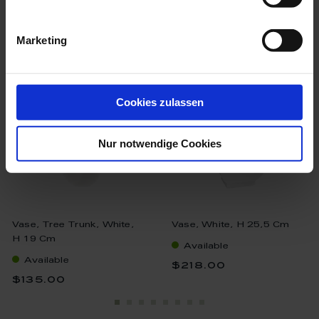
we think you’ll like these
Marketing
Cookies zulassen
Nur notwendige Cookies
Vase, Tree Trunk, White,
Vase, White, H 25,5 Cm
H 19 Cm
Available
Available
$218.00
$135.00