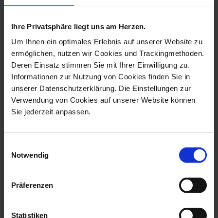
more products from the waves
relief collection
Ihre Privatsphäre liegt uns am Herzen.
Um Ihnen ein optimales Erlebnis auf unserer Website zu
ermöglichen, nutzen wir Cookies und Trackingmethoden.
Deren Einsatz stimmen Sie mit Ihrer Einwilligung zu.
Informationen zur Nutzung von Cookies finden Sie in
unserer Datenschutzerklärung. Die Einstellungen zur
Verwendung von Cookies auf unserer Website können
Sie jederzeit anpassen.
Einwilligungsauswahl
Cup, Shape Waves Relief,
Storm Lamp, Shape
Notwendig
White, H ...
Waves Relief, Wh...
Available
Available
Präferenzen
$30.00
$103.00
Statistiken