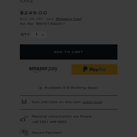
VASE
$249.00
Excl. 0% VAT
,
excl.
Shipping Cost
Art.-No.: 860101-50226-1
qty
add to cart
Available (3-5 Working days)
Earn 249 miles on this item.
Learn more
Personal consultation via Phone
+49 3521 468 6630
Secure Payment