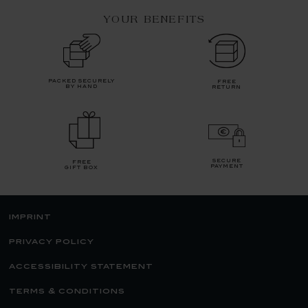
YOUR BENEFITS
packed securely
free
by hand
return
secure
free
payment
gift box
imprint
privacy policy
accessibility statement
terms & conditions