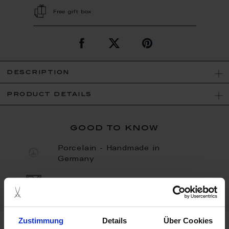
Free gift box
description
product details
good to know
Porcelain - Handmade in
Germany
Dishwaher Safe
Zustimmung
Details
Über Cookies