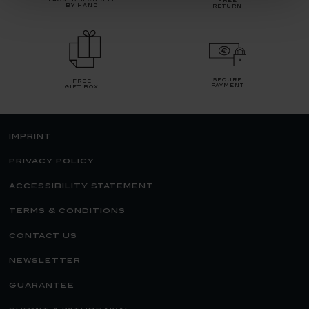
packed securely
free
by hand
return
secure
free
payment
gift box
imprint
privacy policy
accessibility statement
terms & conditions
contact us
newsletter
guarantee