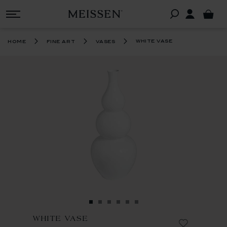
white vase
home
fine art
vases
WHITE VASE