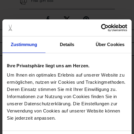
Free gift box
description
Zustimmung
Details
Über Cookies
product details
Ihre Privatsphäre liegt uns am Herzen.
good to know
Um Ihnen ein optimales Erlebnis auf unserer Website zu
Porcelain - Handmade in
ermöglichen, nutzen wir Cookies und Trackingmethoden.
Germany
Deren Einsatz stimmen Sie mit Ihrer Einwilligung zu.
Informationen zur Nutzung von Cookies finden Sie in
unserer Datenschutzerklärung. Die Einstellungen zur
Verwendung von Cookies auf unserer Website können
we think you’ll like these
Sie jederzeit anpassen.