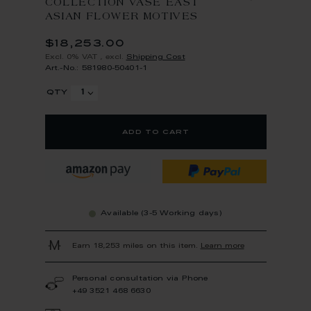
COLLECTION VASE EAST
ASIAN FLOWER MOTIVES
$18,253.00
Excl. 0% VAT
,
excl.
Shipping Cost
Art.-No.: 581980-50401-1
qty
add to cart
Available (3-5 Working days)
Earn 18,253 miles on this item.
Learn more
Personal consultation via Phone
+49 3521 468 6630