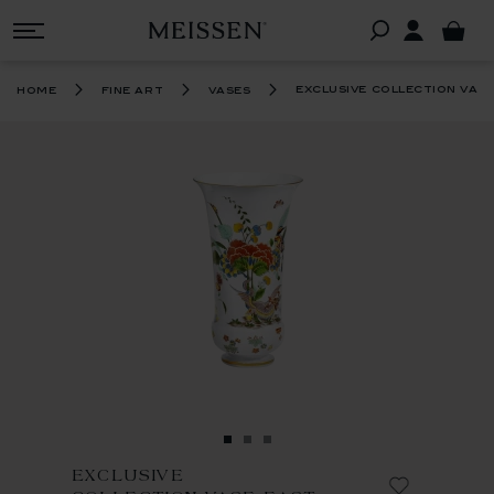
exclusive collection vase
home
fine art
vases
EXCLUSIVE