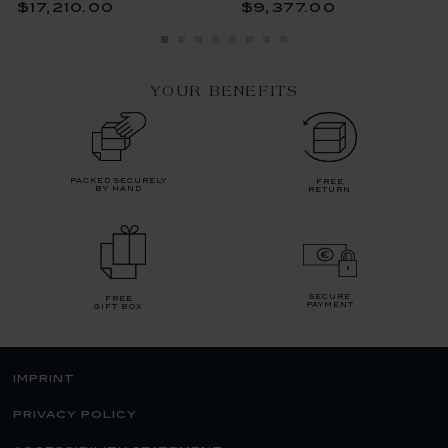
$17,210.00
$9,377.00
YOUR BENEFITS
packed securely
free
by hand
return
secure
free
payment
gift box
imprint
privacy policy