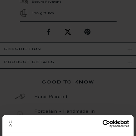
Secure Payment
Free gift box
description
product details
good to know
Hand Painted
Porcelain - Handmade in
Germany
Limited Quantity