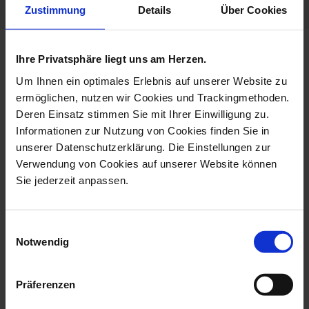
Zustimmung
Details
Über Cookies
more products from the
Ihre Privatsphäre liegt uns am Herzen.
exclusive collection collection
Um Ihnen ein optimales Erlebnis auf unserer Website zu
ermöglichen, nutzen wir Cookies und Trackingmethoden.
Deren Einsatz stimmen Sie mit Ihrer Einwilligung zu.
Informationen zur Nutzung von Cookies finden Sie in
unserer Datenschutzerklärung. Die Einstellungen zur
Verwendung von Cookies auf unserer Website können
Sie jederzeit anpassen.
Einwilligungsauswahl
Notwendig
Bear, Lim., H 56 Cm
Female Dancer Fanni
Elßler, H 34 C...
Präferenzen
Available
Available
$57,365.00