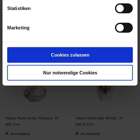
$17,210.00
Statistiken
Marketing
we think you’ll like these
Cookies zulassen
Nur notwendige Cookies
Vase Romantic Roses, H
Vase Wonder Birds, H
48 Cm
34,5 Cm
Available
Available