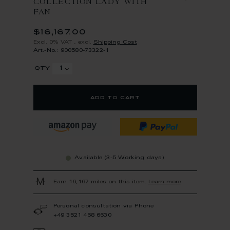
COLLECTION LADY WITH
FAN
$16,167.00
Excl. 0% VAT
,
excl.
Shipping Cost
Art.-No.: 900580-73322-1
qty
add to cart
Available (3-5 Working days)
Earn 16,167 miles on this item.
Learn more
Personal consultation via Phone
+49 3521 468 6630