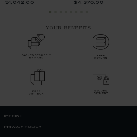
$1,042.00
$4,370.00
YOUR BENEFITS
packed securely
free
by hand
return
secure
free
payment
gift box
imprint
privacy policy