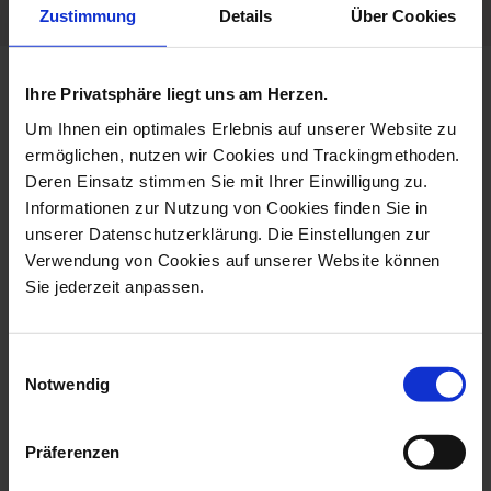
Zustimmung
Details
Über Cookies
more products from the
Ihre Privatsphäre liegt uns am Herzen.
exclusive collection collection
Um Ihnen ein optimales Erlebnis auf unserer Website zu
ermöglichen, nutzen wir Cookies und Trackingmethoden.
Deren Einsatz stimmen Sie mit Ihrer Einwilligung zu.
Informationen zur Nutzung von Cookies finden Sie in
unserer Datenschutzerklärung. Die Einstellungen zur
Verwendung von Cookies auf unserer Website können
Sie jederzeit anpassen.
Einwilligungsauswahl
Notwendig
Bear, Lim., H 56 Cm
Female Dancer Fanni
Elßler, H 34 C...
Präferenzen
Available
Available
$57,365.00