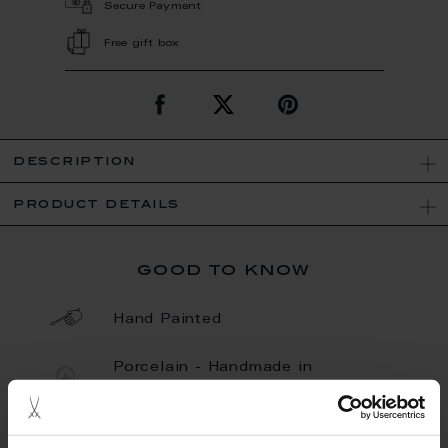
Secure Payment
Free gift box
description
product details
good to know
Hand Painted
Porcelain - Handmade in
Germany
Limited Quantity