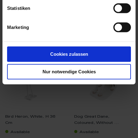
$17,210.00
Statistiken
Marketing
we think you’ll like these
Cookies zulassen
Nur notwendige Cookies
Bird Heron, White, H 36
Dog Great Dane,
Cm
Coloured, Without ...
Available
Available