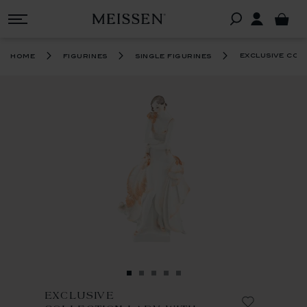
exclusive col
home
figurines
single figurines
EXCLUSIVE