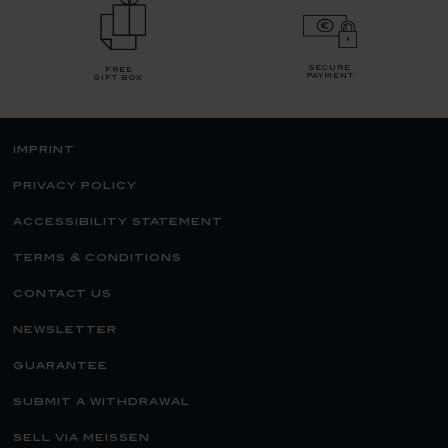
secure
free
payment
gift box
imprint
privacy policy
accessibility statement
terms & conditions
contact us
newsletter
guarantee
submit a withdrawal
sell via meissen