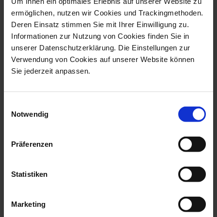
Um Ihnen ein optimales Erlebnis auf unserer Website zu
ermöglichen, nutzen wir Cookies und Trackingmethoden.
Deren Einsatz stimmen Sie mit Ihrer Einwilligung zu.
Informationen zur Nutzung von Cookies finden Sie in
unserer Datenschutzerklärung. Die Einstellungen zur
Verwendung von Cookies auf unserer Website können
Sie jederzeit anpassen.
Wall Picture Unique
Wall Painting 7 Graces,
Object Love St...
Unique Pie...
Available
Available
Einwilligungsauswahl
$19,817.00
$22,425.00
Notwendig
Präferenzen
we think you’ll like these
Statistiken
Marketing