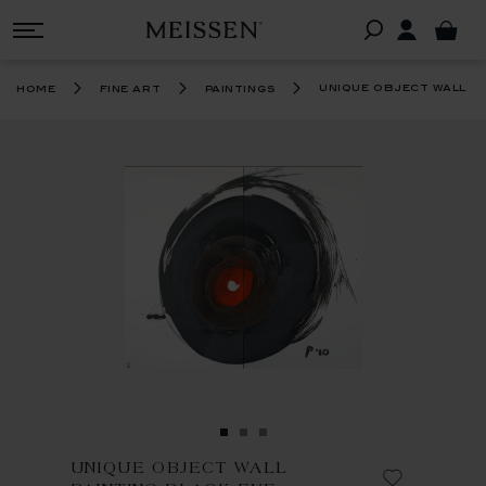
unique object wall pa
home
fine art
paintings
UNIQUE OBJECT WALL