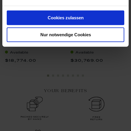
Cookies zulassen
Nur notwendige Cookies
Wall Picture, H 120 Cm
Wall Picture, 43 X 30 Cm
Available
Available
$18,774.00
$30,769.00
YOUR BENEFITS
packed securely
free
by hand
return