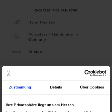
good to know
Hand Painted
Porcelain - Handmade in
Germany
Unique
more products from the unique
pieces collection
Zustimmung
Details
Über Cookies
Ihre Privatsphäre liegt uns am Herzen.