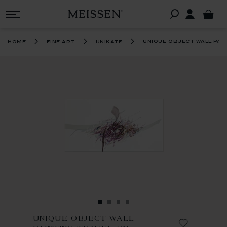
unique object wall pain
home
fine art
unikate
UNIQUE OBJECT WALL