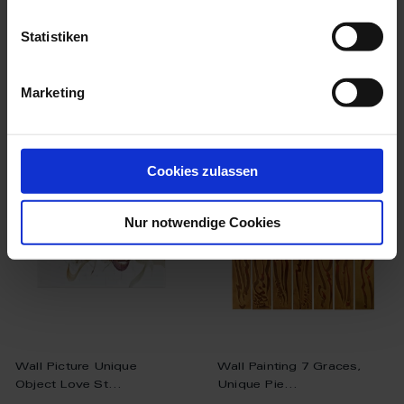
$19,817.00
$36,505.00
Statistiken
Marketing
more products from the unique
pieces collection
Cookies zulassen
Nur notwendige Cookies
Wall Picture Unique
Wall Painting 7 Graces,
Object Love St...
Unique Pie...