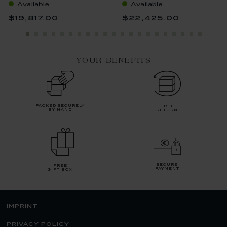
Available
Available
$19,817.00
$22,425.00
YOUR BENEFITS
packed securely
free
by hand
return
secure
free
payment
gift box
imprint
privacy policy