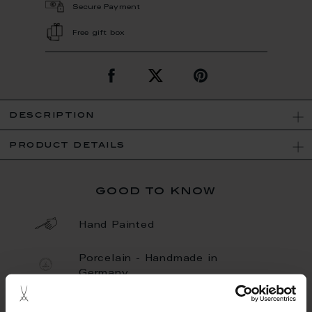
Secure Payment
Free gift box
description
product details
good to know
Hand Painted
Porcelain - Handmade in
Germany
Unique