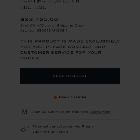
PAINTING TRAVEL ON
THE TIME
$22,425.00
Excl. 0% VAT
,
excl.
Shipping Cost
Art.-No.: 63C013-U4308-1
this product is made exclusively
for you. please contact our
customer service for your
order.
send request
Made to Order
Earn 22,425 miles on this item.
Learn more
Personal consultation via Phone
+49 3521 468 6630