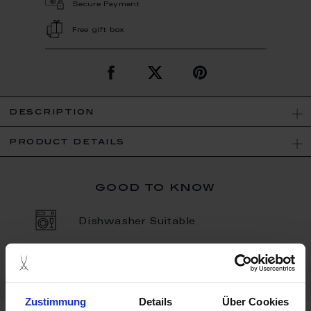
Secure Payment
Free gift box
description
product details
good to know
Dishwasher Suitable
Porcelain - Handmade in
Germany
Zustimmung
Details
Über Cookies