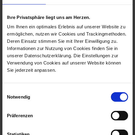
more products from the the
meissen vide-poche collection
Ihre Privatsphäre liegt uns am Herzen.
Um Ihnen ein optimales Erlebnis auf unserer Website zu
ermöglichen, nutzen wir Cookies und Trackingmethoden.
Deren Einsatz stimmen Sie mit Ihrer Einwilligung zu.
Informationen zur Nutzung von Cookies finden Sie in
unserer Datenschutzerklärung. Die Einstellungen zur
Verwendung von Cookies auf unserer Website können
Sie jederzeit anpassen.
Einwilligungsauswahl
Notwendig
Vide-Poche Small,
Vide-Poche Small,
Trademark Meisse...
Swords, 12,5 X 1...
Available
Available
Präferenzen
$62.00
$135.00
Statistiken