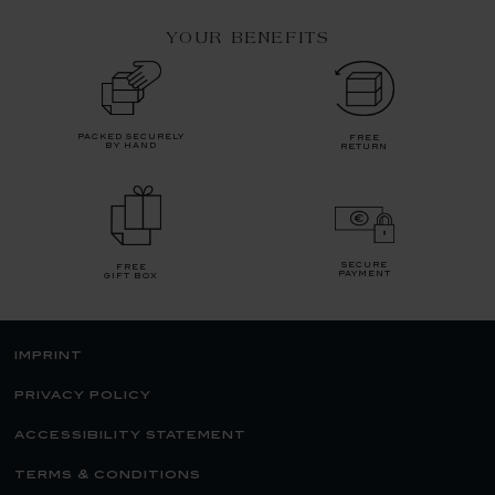
YOUR BENEFITS
packed securely
free
by hand
return
secure
free
payment
gift box
imprint
privacy policy
accessibility statement
terms & conditions