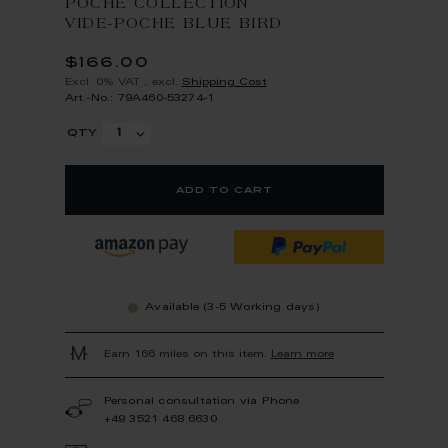
POCHE COLLECTION
VIDE-POCHE BLUE BIRD
$166.00
Excl. 0% VAT
,
excl.
Shipping Cost
Art.-No.: 79A460-53274-1
qty
add to cart
Available (3-5 Working days)
Earn 166 miles on this item.
Learn more
Personal consultation via Phone
+49 3521 468 6630