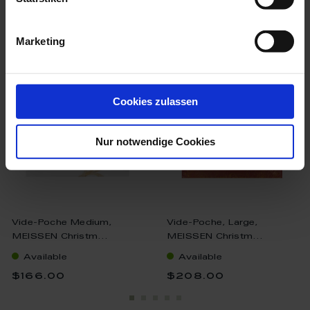
we think you’ll like these
Marketing
Cookies zulassen
Nur notwendige Cookies
Vide-Poche Medium,
Vide-Poche, Large,
MEISSEN Christm...
MEISSEN Christm...
Available
Available
$166.00
$208.00