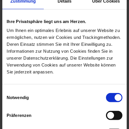
Zustimmung
Details
Über Cookies
more products from the the
meissen vide-poche collection
Ihre Privatsphäre liegt uns am Herzen.
Um Ihnen ein optimales Erlebnis auf unserer Website zu
ermöglichen, nutzen wir Cookies und Trackingmethoden.
Deren Einsatz stimmen Sie mit Ihrer Einwilligung zu.
Informationen zur Nutzung von Cookies finden Sie in
unserer Datenschutzerklärung. Die Einstellungen zur
Verwendung von Cookies auf unserer Website können
Sie jederzeit anpassen.
Einwilligungsauswahl
Notwendig
Vide-Poche Small,
Vide-Poche, Large,
Swords, 12,5 X 1...
Swords, 21 X 18...
Available
Available
Präferenzen
$135.00
$260.00