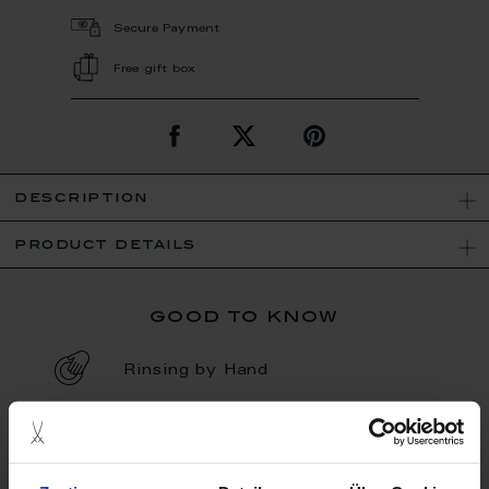
Secure Payment
Free gift box
description
product details
good to know
Rinsing by Hand
Porcelain - Handmade in
Germany