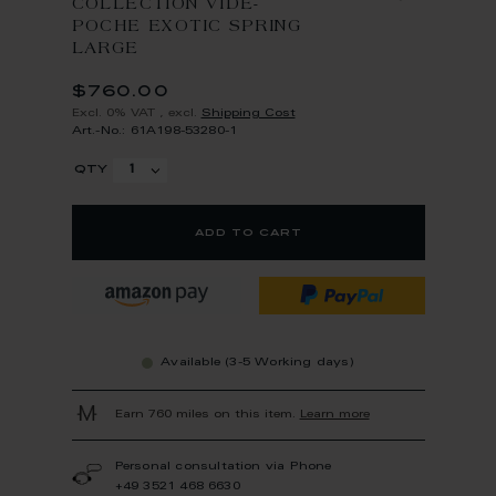
COLLECTION VIDE-
POCHE EXOTIC SPRING
LARGE
$760.00
Excl. 0% VAT
,
excl.
Shipping Cost
Art.-No.: 61A198-53280-1
qty
add to cart
Available (3-5 Working days)
Earn 760 miles on this item.
Learn more
Personal consultation via Phone
+49 3521 468 6630