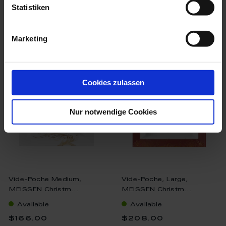
Statistiken
Marketing
we think you’ll like these
Cookies zulassen
Nur notwendige Cookies
Vide-Poche Medium,
Vide-Poche, Large,
MEISSEN Christm...
MEISSEN Christm...
Available
Available
$166.00
$208.00