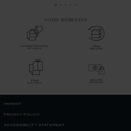
YOUR BENEFITS
packed securely
free
by hand
return
secure
free
payment
gift box
imprint
privacy policy
accessibility statement