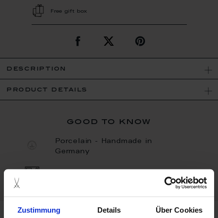
Free gift box
description
product details
good to know
Porcelain - Handmade in
Germany
Dishwaher Safe
Zustimmung
Details
Über Cookies