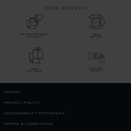
YOUR BENEFITS
packed securely
free
by hand
return
secure
free
payment
gift box
imprint
privacy policy
accessibility statement
terms & conditions