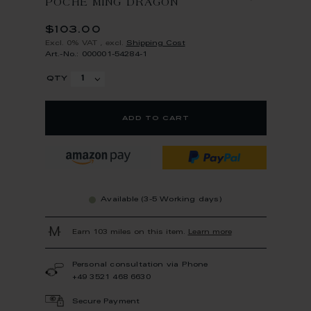
POCHE MING DRAGON
$103.00
Excl. 0% VAT
,
excl.
Shipping Cost
Art.-No.: 000001-54284-1
qty
add to cart
Available (3-5 Working days)
Earn 103 miles on this item.
Learn more
Personal consultation via Phone
+49 3521 468 6630
Secure Payment