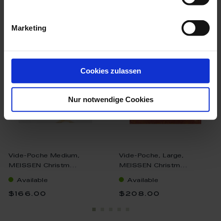
we think you’ll like these
Marketing
Cookies zulassen
Nur notwendige Cookies
Vide-Poche Medium,
Vide-Poche, Large,
MEISSEN Christm...
MEISSEN Christm...
Available
Available
$166.00
$208.00