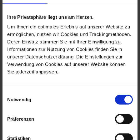
more products from the the
meissen vide-poche collection
Ihre Privatsphäre liegt uns am Herzen.
Um Ihnen ein optimales Erlebnis auf unserer Website zu
ermöglichen, nutzen wir Cookies und Trackingmethoden.
Deren Einsatz stimmen Sie mit Ihrer Einwilligung zu.
Informationen zur Nutzung von Cookies finden Sie in
unserer Datenschutzerklärung. Die Einstellungen zur
Verwendung von Cookies auf unserer Website können
Sie jederzeit anpassen.
Einwilligungsauswahl
Vide-Poche Small,
Vide-Poche, Large,
Notwendig
Swords, 12,5 X 1...
Swords, 21 X 18...
Available
Available
Präferenzen
$135.00
$260.00
Statistiken