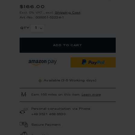
$166.00
Excl. 0% VAT
,
excl.
Shipping Cost
Art.-No.: 000001-52224-1
qty
add to cart
Available (3-5 Working days)
Earn 166 miles on this item.
Learn more
Personal consultation via Phone
+49 3521 468 6630
Secure Payment