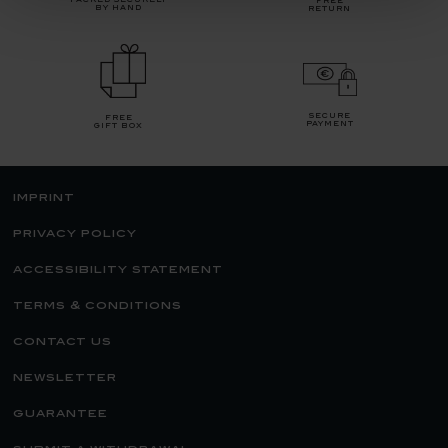
packed securely
free
by hand
return
secure
free
payment
gift box
imprint
privacy policy
accessibility statement
terms & conditions
contact us
newsletter
guarantee