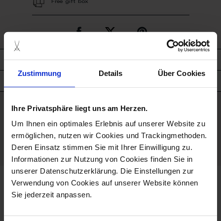
Free gift box
description
Zustimmung
Details
Über Cookies
product details
Ihre Privatsphäre liegt uns am Herzen.
good to know
Um Ihnen ein optimales Erlebnis auf unserer Website zu
Porcelain - Handmade in
ermöglichen, nutzen wir Cookies und Trackingmethoden.
Germany
Deren Einsatz stimmen Sie mit Ihrer Einwilligung zu.
Informationen zur Nutzung von Cookies finden Sie in
unserer Datenschutzerklärung. Die Einstellungen zur
Verwendung von Cookies auf unserer Website können
we think you’ll like these
Sie jederzeit anpassen.