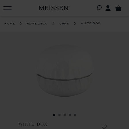
white box
home
home deco
cans
WHITE BOX