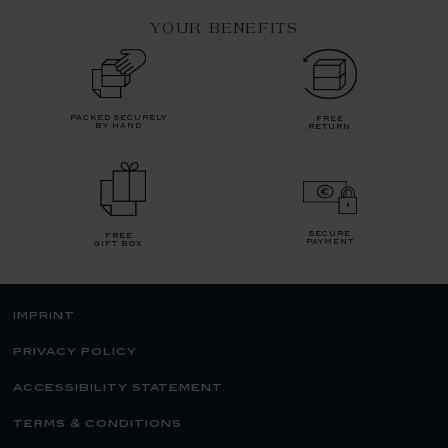
YOUR BENEFITS
packed securely
free
by hand
return
secure
free
payment
gift box
imprint
privacy policy
accessibility statement
terms & conditions