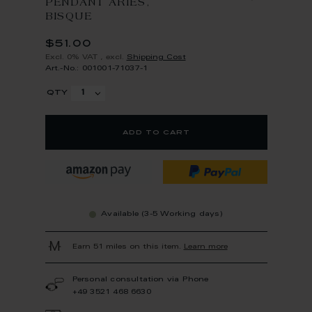
PENDANT ARIES,
BISQUE
$51.00
Excl. 0% VAT
,
excl.
Shipping Cost
Art.-No.: 001001-71037-1
qty
add to cart
Available (3-5 Working days)
Earn 51 miles on this item.
Learn more
Personal consultation via Phone
+49 3521 468 6630