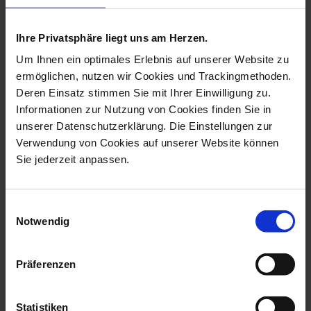
more products from the zodiac
pendant collection
Ihre Privatsphäre liegt uns am Herzen.
Um Ihnen ein optimales Erlebnis auf unserer Website zu
ermöglichen, nutzen wir Cookies und Trackingmethoden.
Deren Einsatz stimmen Sie mit Ihrer Einwilligung zu.
Informationen zur Nutzung von Cookies finden Sie in
unserer Datenschutzerklärung. Die Einstellungen zur
Verwendung von Cookies auf unserer Website können
Sie jederzeit anpassen.
Einwilligungsauswahl
Notwendig
Pendant Zodiacs
Pendant Zodiacs Taurus,
Aquarius, White, ...
White, Bi...
Available
Available
Präferenzen
$51.00
$51.00
Statistiken