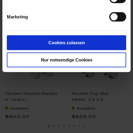
we think you’ll like these
Marketing
Cookies zulassen
Nur notwendige Cookies
Pendant Elephant Blanket
Pendant Pug, Blue
In Turquo...
Edition, 3,4 X 3...
Available
Available
$802.00
$625.00