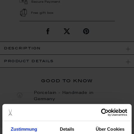
Secure Payment
Free gift box
description
product details
good to know
Porcelain - Handmade in
Germany
Bisque
Zustimmung
Details
Über Cookies