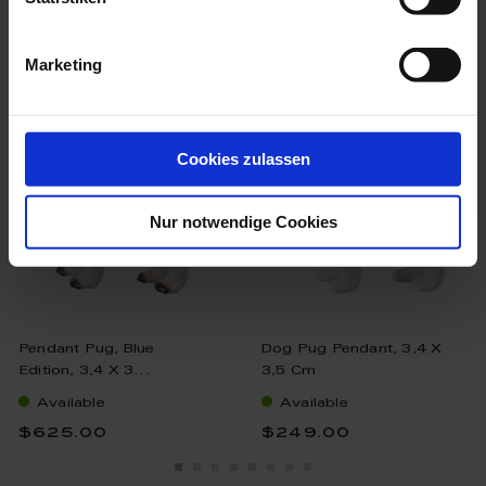
we think you’ll like these
Marketing
Cookies zulassen
Nur notwendige Cookies
Pendant Pug, Blue
Dog Pug Pendant, 3,4 X
Edition, 3,4 X 3...
3,5 Cm
Available
Available
$625.00
$249.00