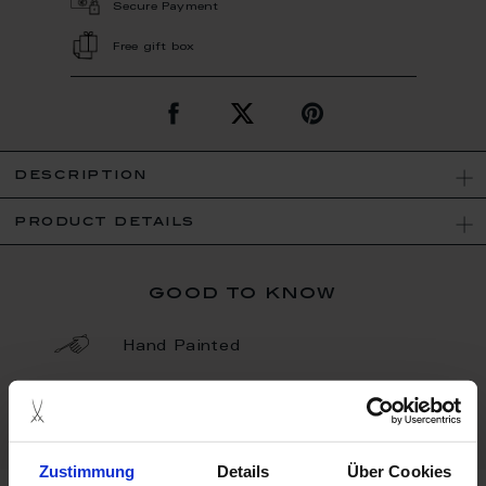
Secure Payment
Free gift box
description
product details
good to know
Hand Painted
Porcelain - Handmade in
Germany
Zustimmung
Details
Über Cookies