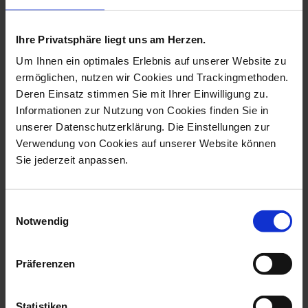
more products from the animal
pendants collection
Ihre Privatsphäre liegt uns am Herzen.
Um Ihnen ein optimales Erlebnis auf unserer Website zu
ermöglichen, nutzen wir Cookies und Trackingmethoden.
Deren Einsatz stimmen Sie mit Ihrer Einwilligung zu.
Informationen zur Nutzung von Cookies finden Sie in
unserer Datenschutzerklärung. Die Einstellungen zur
Verwendung von Cookies auf unserer Website können
Sie jederzeit anpassen.
Einwilligungsauswahl
Notwendig
Pendant Butterfly, White,
Pendant Elephant Blanket
2,7 X 3,...
In Red, H...
Available
Available
Präferenzen
$41.00
$802.00
Statistiken