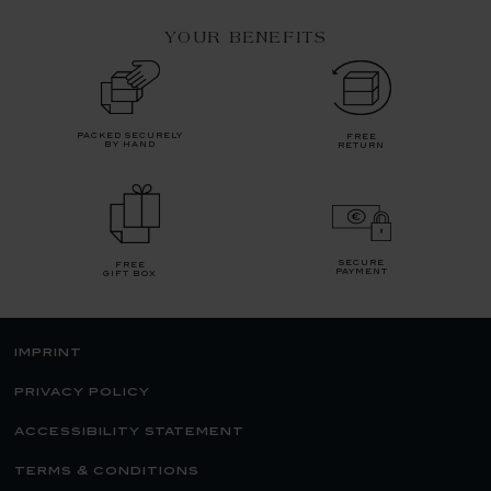
YOUR BENEFITS
packed securely
free
by hand
return
secure
free
payment
gift box
imprint
privacy policy
accessibility statement
terms & conditions