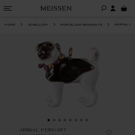
animal pe
home
jewellery
porcelain pendants
ANIMAL PENDANT