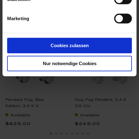
we think you’ll like these
Marketing
Cookies zulassen
Nur notwendige Cookies
Pendant Pug, Blue
Dog Pug Pendant, 3,4 X
Edition, 3,4 X 3...
3,5 Cm
Available
Available
$625.00
$249.00