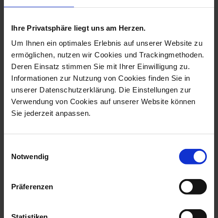
more products from the animal
pendants collection
Ihre Privatsphäre liegt uns am Herzen.
Um Ihnen ein optimales Erlebnis auf unserer Website zu
ermöglichen, nutzen wir Cookies und Trackingmethoden.
Deren Einsatz stimmen Sie mit Ihrer Einwilligung zu.
Informationen zur Nutzung von Cookies finden Sie in
unserer Datenschutzerklärung. Die Einstellungen zur
Verwendung von Cookies auf unserer Website können
Sie jederzeit anpassen.
Einwilligungsauswahl
Notwendig
Pendant Butterfly, White,
Pendant Elephant Blanket
2,7 X 3,...
In Red, H...
Available
Available
Präferenzen
$41.00
$802.00
Statistiken