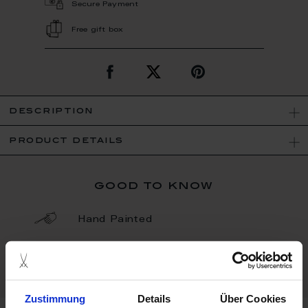
Secure Payment
Free gift box
description
product details
good to know
Hand Painted
Porcelain - Handmade in
Germany
Zustimmung
Details
Über Cookies