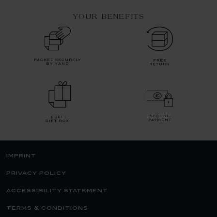
YOUR BENEFITS
packed securely
free
by hand
return
secure
free
payment
gift box
imprint
privacy policy
accessibility statement
terms & conditions