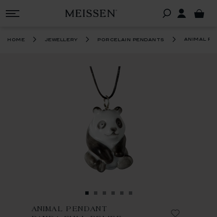
animal pe
home
jewellery
porcelain pendants
ANIMAL PENDANT