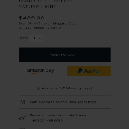
PANDA FULL RELIEF
NATURE LIGHT
$489.00
Excl. 0% VAT
,
excl.
Shipping Cost
Art.-No.: 900600-78S03-1
qty
add to cart
Available (3-5 Working days)
Earn 489 miles on this item.
Learn more
Personal consultation via Phone
+49 3521 468 6630