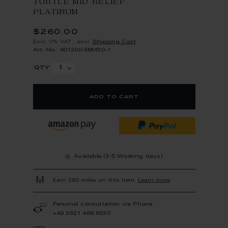
TURTLE MID RELIEF
PLATINUM
$260.00
Excl. 0% VAT
,
excl.
Shipping Cost
Art.-No.: 901200-58M50-1
qty
add to cart
Available (3-5 Working days)
Earn 260 miles on this item.
Learn more
Personal consultation via Phone
+49 3521 468 6630