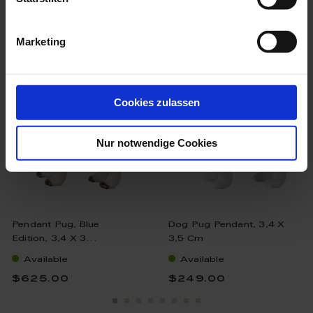
we think you’ll like these
Marketing
Cookies zulassen
Nur notwendige Cookies
Pendant Pug, Blue
Dog Pug Pendant, 3,4 X
Edition, 3,4 X 3...
3,5 Cm
Available
Available
$625.00
$249.00