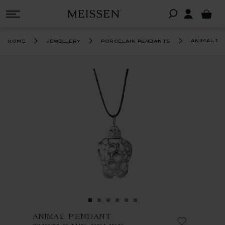
animal pe
home
jewellery
porcelain pendants
ANIMAL PENDANT