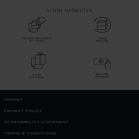
YOUR BENEFITS
packed securely
free
by hand
return
secure
free
payment
gift box
imprint
privacy policy
accessibility statement
terms & conditions