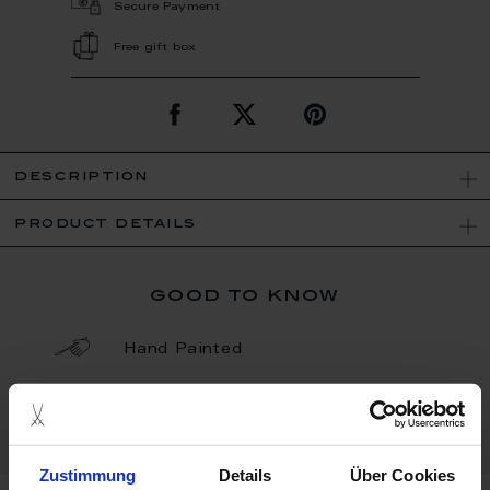
Secure Payment
Free gift box
description
product details
good to know
Hand Painted
Porcelain - Handmade in
Germany
Zustimmung
Details
Über Cookies