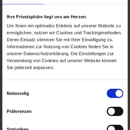
more products from the animal
pendants collection
Ihre Privatsphäre liegt uns am Herzen.
Um Ihnen ein optimales Erlebnis auf unserer Website zu
ermöglichen, nutzen wir Cookies und Trackingmethoden.
Deren Einsatz stimmen Sie mit Ihrer Einwilligung zu.
Informationen zur Nutzung von Cookies finden Sie in
unserer Datenschutzerklärung. Die Einstellungen zur
Verwendung von Cookies auf unserer Website können
Sie jederzeit anpassen.
Einwilligungsauswahl
Notwendig
Pendant Butterfly, White,
Pendant Elephant Blanket
2,7 X 3,...
In Red, H...
Available
Available
Präferenzen
$41.00
$802.00
Statistiken