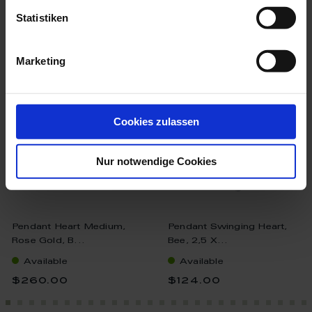
Statistiken
more products from the
porcelain pendants collection
Marketing
Cookies zulassen
Nur notwendige Cookies
Pendant Heart Medium,
Pendant Swinging Heart,
Rose Gold, B...
Bee, 2,5 X...
Available
Available
$260.00
$124.00