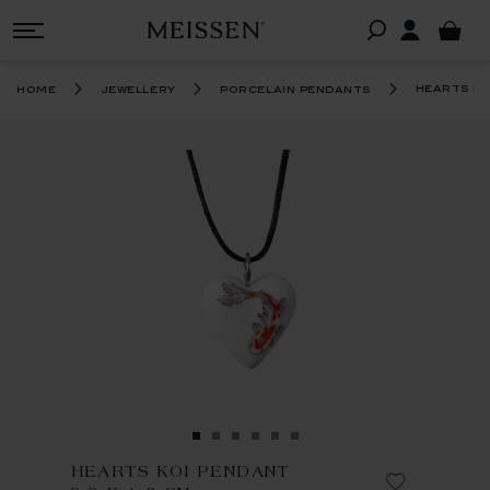
hearts ko
home
jewellery
porcelain pendants
HEARTS KOI PENDANT