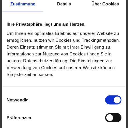
more products from the heart
Zustimmung
Details
Über Cookies
pendants collection
Ihre Privatsphäre liegt uns am Herzen.
Um Ihnen ein optimales Erlebnis auf unserer Website zu
ermöglichen, nutzen wir Cookies und Trackingmethoden.
Deren Einsatz stimmen Sie mit Ihrer Einwilligung zu.
Informationen zur Nutzung von Cookies finden Sie in
unserer Datenschutzerklärung. Die Einstellungen zur
Verwendung von Cookies auf unserer Website können
Sie jederzeit anpassen.
Pendant Heart Medium,
Pendant Swinging Heart,
Rose Gold, B...
Bee, 2,5 X...
Einwilligungsauswahl
Notwendig
Available
Available
$260.00
$124.00
Präferenzen