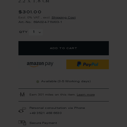
2,2 X 1,8 CM
$301.00
Excl. 0% VAT
,
excl.
Shipping Cost
Art.-No.: 69A024-71M03-1
qty
add to cart
Available (3-5 Working days)
Earn 301 miles on this item.
Learn more
Personal consultation via Phone
+49 3521 468 6630
Secure Payment