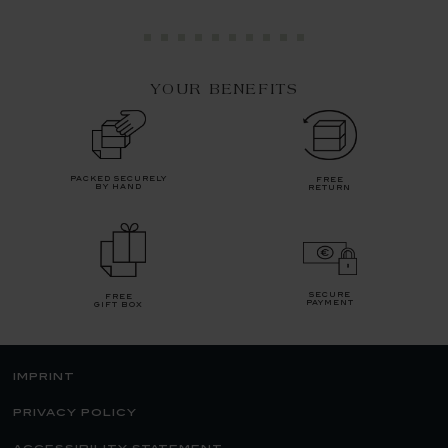
YOUR BENEFITS
packed securely
free
by hand
return
secure
free
payment
gift box
imprint
privacy policy