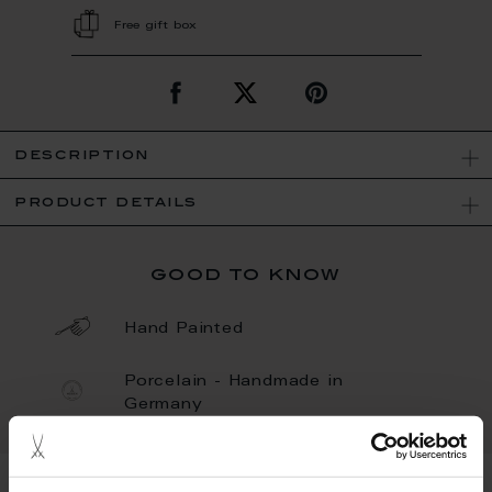
Free gift box
description
product details
good to know
Hand Painted
Porcelain - Handmade in
Germany