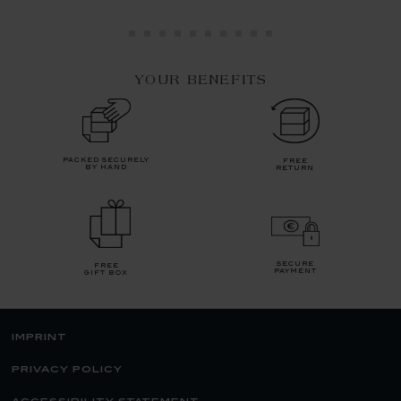
YOUR BENEFITS
packed securely
free
by hand
return
secure
free
payment
gift box
imprint
privacy policy