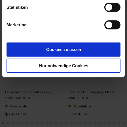
Statistiken
more products from the
porcelain pendants collection
Marketing
Cookies zulassen
Nur notwendige Cookies
Pendant Heart Medium,
Pendant Swinging Heart,
Rose Gold, B...
Bee, 2,5 X...
Available
Available
$260.00
$124.00