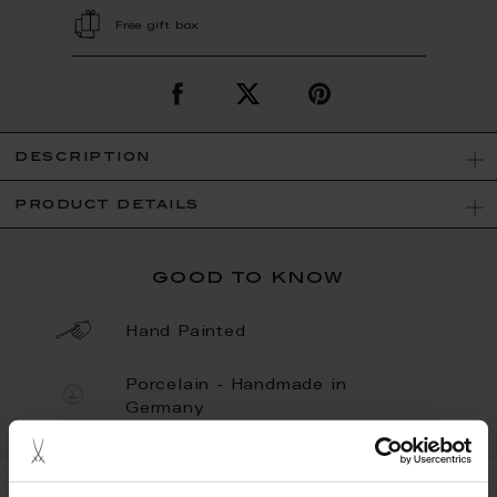
Free gift box
description
product details
good to know
Hand Painted
Porcelain - Handmade in
Germany