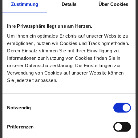
more products from the heart
Zustimmung
Details
Über Cookies
pendants collection
Ihre Privatsphäre liegt uns am Herzen.
Um Ihnen ein optimales Erlebnis auf unserer Website zu
ermöglichen, nutzen wir Cookies und Trackingmethoden.
Deren Einsatz stimmen Sie mit Ihrer Einwilligung zu.
Informationen zur Nutzung von Cookies finden Sie in
unserer Datenschutzerklärung. Die Einstellungen zur
Verwendung von Cookies auf unserer Website können
Sie jederzeit anpassen.
Pendant Heart Medium,
Pendant Swinging Heart,
Rose Gold, B...
Bee, 2,5 X...
Einwilligungsauswahl
Notwendig
Available
Available
$260.00
$124.00
Präferenzen