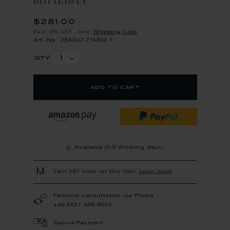
BUTTERFLY
$281.00
Excl. 0% VAT
,
excl.
Shipping Cost
Art.-No.: 25A047-71M02-1
qty
add to cart
Available (3-5 Working days)
Earn 281 miles on this item.
Learn more
Personal consultation via Phone
+49 3521 468 6630
Secure Payment