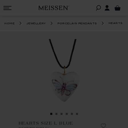
hearts si
home
jewellery
porcelain pendants
HEARTS SIZE L BLUE