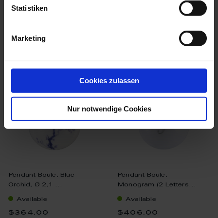
Statistiken
more products from the
Marketing
pendant boule collection
Cookies zulassen
Nur notwendige Cookies
Pendant Boule, Blue
Pendant Boule,
Orchid, Ø 2,1 ...
Monogram (2 Letters...
Available
Available
$364.00
$406.00