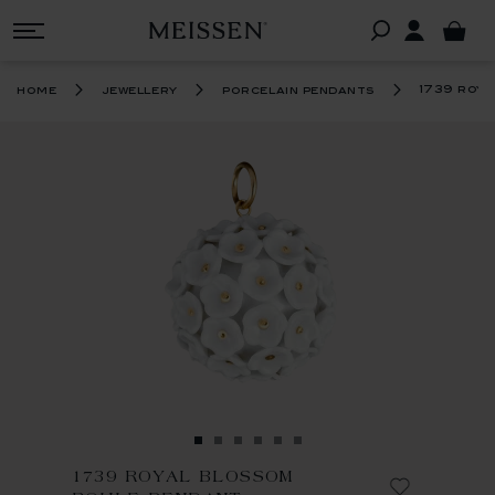
1739 roy
home
jewellery
porcelain pendants
1739 ROYAL BLOSSOM