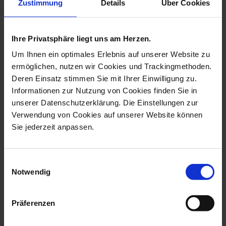
Zustimmung
Details
Über Cookies
more products from the 1739
royal blossom collection
Ihre Privatsphäre liegt uns am Herzen.
Um Ihnen ein optimales Erlebnis auf unserer Website zu
ermöglichen, nutzen wir Cookies und Trackingmethoden.
Deren Einsatz stimmen Sie mit Ihrer Einwilligung zu.
Informationen zur Nutzung von Cookies finden Sie in
unserer Datenschutzerklärung. Die Einstellungen zur
Verwendung von Cookies auf unserer Website können
Sie jederzeit anpassen.
Einwilligungsauswahl
Ring Royal Blossom Basic
Necklace Royal Blossom
Notwendig
Sapphire,...
Basic Sapph...
Available
Available
Präferenzen
$1,042.00
$1,345.00