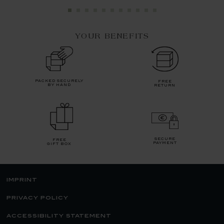
YOUR BENEFITS
packed securely
free
by hand
return
secure
free
payment
gift box
imprint
privacy policy
accessibility statement