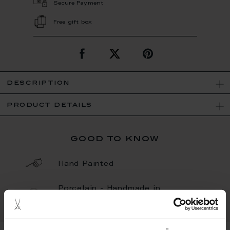
Secure Payment
Free gift box
description
product details
good to know
Hand Painted
Porcelain - Handmade in
Germany