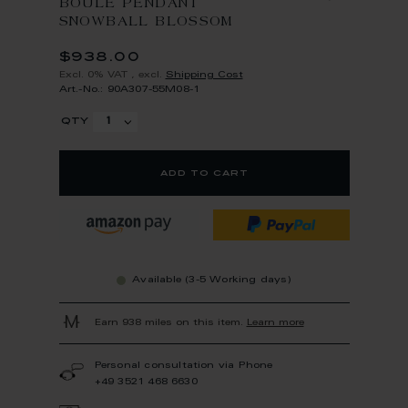
BOULE PENDANT
SNOWBALL BLOSSOM
$938.00
Excl. 0% VAT
,
excl.
Shipping Cost
Art.-No.: 90A307-55M08-1
qty
add to cart
Available (3-5 Working days)
Earn 938 miles on this item.
Learn more
Personal consultation via Phone
+49 3521 468 6630