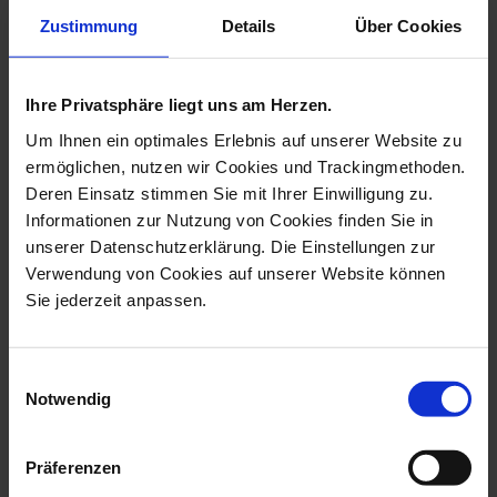
Zustimmung
Details
Über Cookies
more products from the
pendant boule collection
Ihre Privatsphäre liegt uns am Herzen.
Um Ihnen ein optimales Erlebnis auf unserer Website zu
ermöglichen, nutzen wir Cookies und Trackingmethoden.
Deren Einsatz stimmen Sie mit Ihrer Einwilligung zu.
Informationen zur Nutzung von Cookies finden Sie in
unserer Datenschutzerklärung. Die Einstellungen zur
Verwendung von Cookies auf unserer Website können
Sie jederzeit anpassen.
Pendant Boule, Blue
Pendant Boule,
Einwilligungsauswahl
Orchid, Ø 2,1 ...
Monogram (2 Letters...
Notwendig
Available
Available
$364.00
$406.00
Präferenzen