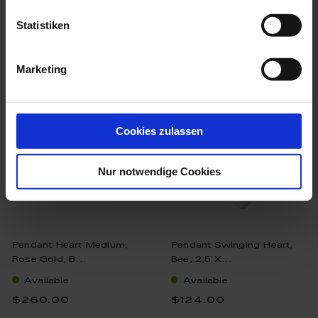
Statistiken
more products from the
porcelain pendants collection
Marketing
Cookies zulassen
Nur notwendige Cookies
Pendant Heart Medium,
Pendant Swinging Heart,
Rose Gold, B...
Bee, 2,5 X...
Available
Available
$260.00
$124.00