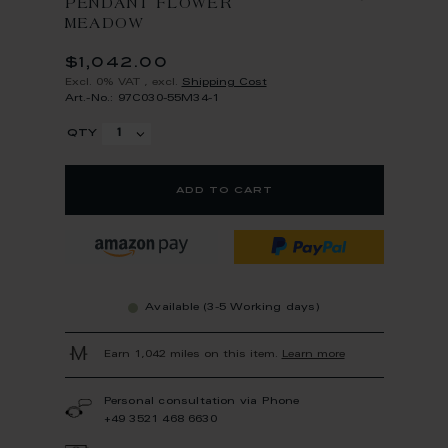
PENDANT FLOWER
MEADOW
$1,042.00
Excl. 0% VAT
,
excl.
Shipping Cost
Art.-No.: 97C030-55M34-1
qty
add to cart
Available (3-5 Working days)
Earn 1,042 miles on this item.
Learn more
Personal consultation via Phone
+49 3521 468 6630