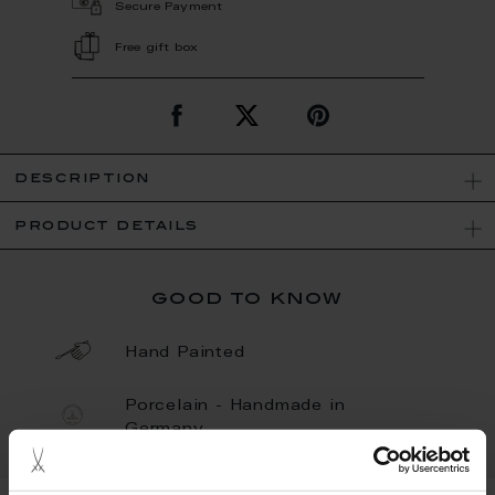
Secure Payment
Free gift box
description
product details
good to know
Hand Painted
Porcelain - Handmade in
Germany