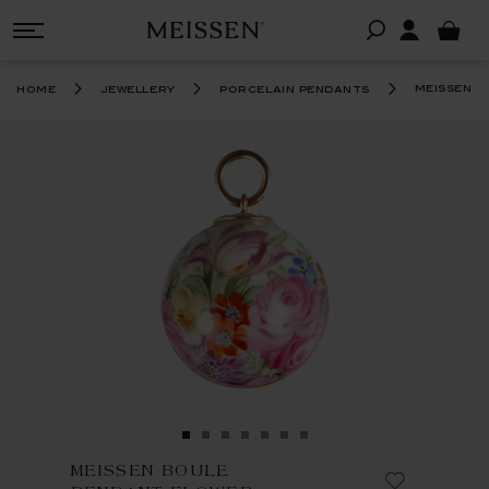
meissen 
home
jewellery
porcelain pendants
MEISSEN BOULE