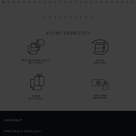
YOUR BENEFITS
packed securely
free
by hand
return
secure
free
payment
gift box
imprint
privacy policy