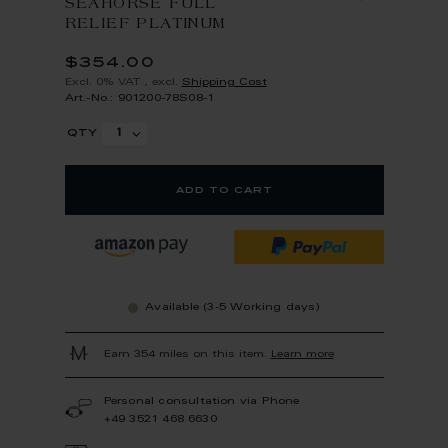
SEAHORSE FULL
RELIEF PLATINUM
$354.00
Excl. 0% VAT
,
excl.
Shipping Cost
Art.-No.: 901200-78S08-1
qty
add to cart
Available (3-5 Working days)
Earn 354 miles on this item.
Learn more
Personal consultation via Phone
+49 3521 468 6630