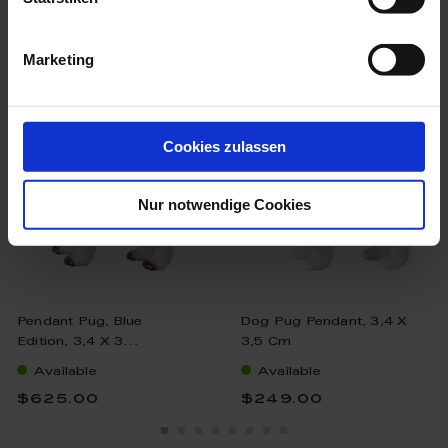
we think you’ll like these
Marketing
Cookies zulassen
Nur notwendige Cookies
Pendant Pug, Blue
Dog Pug Pendant, 3,4 X
Edition, 3,4 X 3...
3,5 Cm
Available
Available
$625.00
$249.00