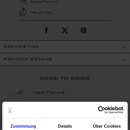
Secure Payment
Free gift box
description
product details
good to know
Hand Painted
Porcelain - Handmade in
Germany
Zustimmung
Details
Über Cookies