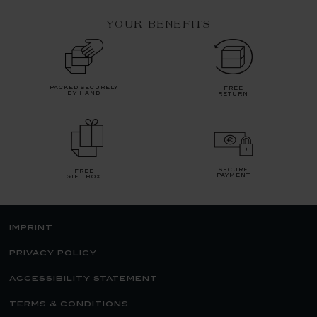
YOUR BENEFITS
packed securely
free
by hand
return
secure
free
payment
gift box
imprint
privacy policy
accessibility statement
terms & conditions