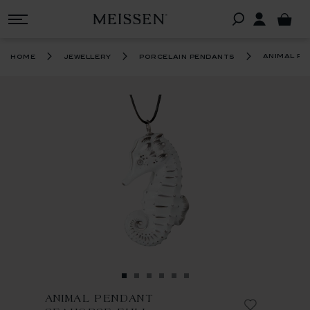
animal pe
home
jewellery
porcelain pendants
ANIMAL PENDANT