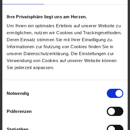
more products from the animal
pendants collection
Ihre Privatsphäre liegt uns am Herzen.
Um Ihnen ein optimales Erlebnis auf unserer Website zu
ermöglichen, nutzen wir Cookies und Trackingmethoden.
Deren Einsatz stimmen Sie mit Ihrer Einwilligung zu.
Informationen zur Nutzung von Cookies finden Sie in
unserer Datenschutzerklärung. Die Einstellungen zur
Verwendung von Cookies auf unserer Website können
Sie jederzeit anpassen.
Einwilligungsauswahl
Notwendig
Pendant Butterfly, White,
Pendant Elephant Blanket
2,7 X 3,...
In Red, H...
Available
Available
Präferenzen
$41.00
$802.00
Statistiken