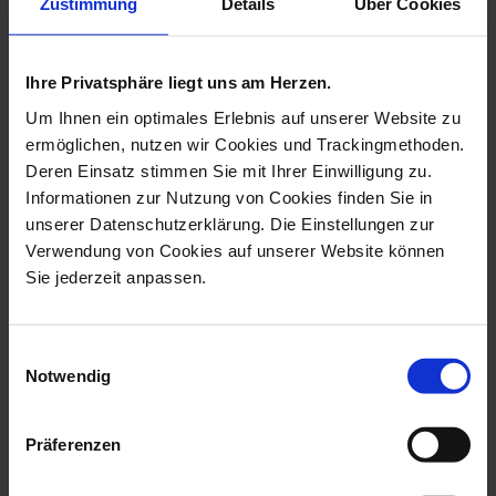
Zustimmung
Details
Über Cookies
pendants collection
Ihre Privatsphäre liegt uns am Herzen.
Um Ihnen ein optimales Erlebnis auf unserer Website zu
ermöglichen, nutzen wir Cookies und Trackingmethoden.
Deren Einsatz stimmen Sie mit Ihrer Einwilligung zu.
Informationen zur Nutzung von Cookies finden Sie in
unserer Datenschutzerklärung. Die Einstellungen zur
Verwendung von Cookies auf unserer Website können
Sie jederzeit anpassen.
Pendant Swinging Heart,
Pendant Swinging Heart,
Bee, 2,5 X...
Kolibri, 2...
Einwilligungsauswahl
Available
Available
Notwendig
$124.00
$197.00
Präferenzen