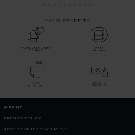
YOUR BENEFITS
packed securely
free
by hand
return
secure
free
payment
gift box
imprint
privacy policy
accessibility statement