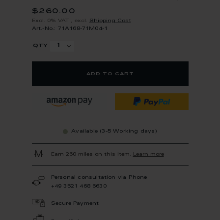
$260.00
Excl. 0% VAT
,
excl.
Shipping Cost
Art.-No.: 71A168-71M04-1
qty
add to cart
Available (3-5 Working days)
Earn 260 miles on this item.
Learn more
Personal consultation via Phone
+49 3521 468 6630
Secure Payment