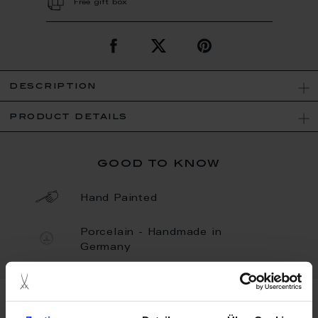
Free gift box
description
product details
good to know
Hand Painted
Porcelain - Handmade in
Germany
more products from the heart