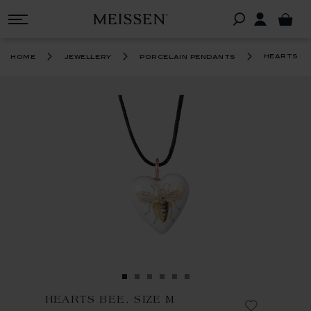
hearts be
home
jewellery
porcelain pendants
HEARTS BEE, SIZE M