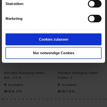
more products from the
Statistiken
porcelain pendants collection
Marketing
Cookies zulassen
Nur notwendige Cookies
Pendant Swinging Heart,
Pendant Swinging Heart,
Bee, 2,5 X...
Kolibri, 2...
Available
Available
$124.00
$197.00