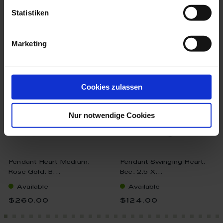
Statistiken
more products from the
porcelain pendants collection
Marketing
Cookies zulassen
Nur notwendige Cookies
Pendant Heart Medium,
Pendant Swinging Heart,
Rose Gold, B...
Bee, 2,5 X...
Available
Available
$260.00
$124.00