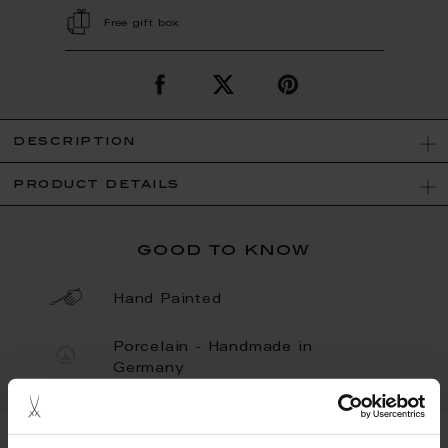
Free gift box
description
product details
good to know
Hand Painted
Porcelain - Handmade in
Germany