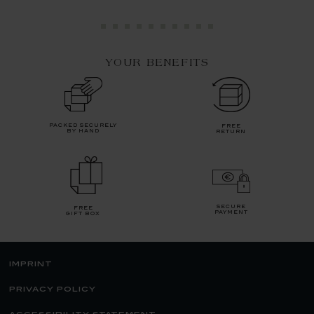
YOUR BENEFITS
packed securely
free
by hand
return
secure
free
payment
gift box
imprint
privacy policy