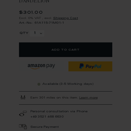
DANDELION
$301.00
Excl. 0% VAT
,
excl.
Shipping Cost
Art.-No.: 61A115-71M01-1
qty
add to cart
Available (3-5 Working days)
Earn 301 miles on this item.
Learn more
Personal consultation via Phone
+49 3521 468 6630
Secure Payment