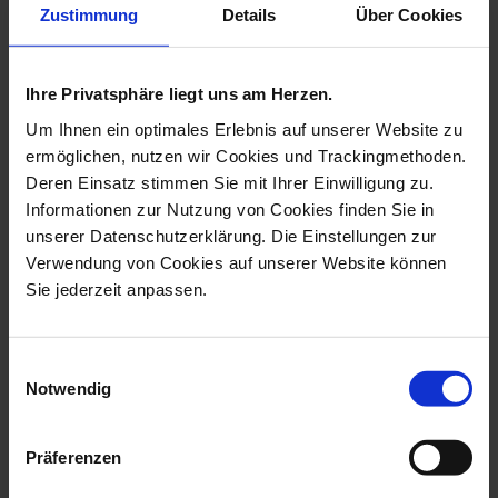
more products from the heart
Zustimmung
Details
Über Cookies
pendants collection
Ihre Privatsphäre liegt uns am Herzen.
Um Ihnen ein optimales Erlebnis auf unserer Website zu
ermöglichen, nutzen wir Cookies und Trackingmethoden.
Deren Einsatz stimmen Sie mit Ihrer Einwilligung zu.
Informationen zur Nutzung von Cookies finden Sie in
unserer Datenschutzerklärung. Die Einstellungen zur
Verwendung von Cookies auf unserer Website können
Sie jederzeit anpassen.
Pendant Heart Medium,
Pendant Swinging Heart,
Rose Gold, B...
Bee, 2,5 X...
Einwilligungsauswahl
Notwendig
Available
Available
$260.00
$124.00
Präferenzen