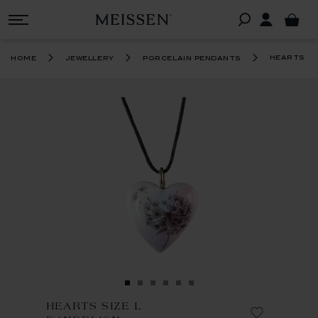
hearts si
home
jewellery
porcelain pendants
HEARTS SIZE L