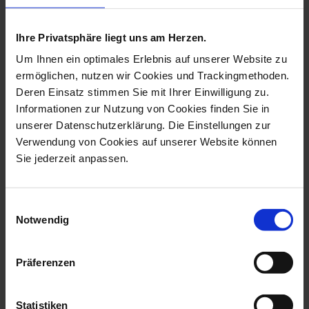
more products from the zodiac
pendant collection
Ihre Privatsphäre liegt uns am Herzen.
Um Ihnen ein optimales Erlebnis auf unserer Website zu
ermöglichen, nutzen wir Cookies und Trackingmethoden.
Deren Einsatz stimmen Sie mit Ihrer Einwilligung zu.
Informationen zur Nutzung von Cookies finden Sie in
unserer Datenschutzerklärung. Die Einstellungen zur
Verwendung von Cookies auf unserer Website können
Sie jederzeit anpassen.
Einwilligungsauswahl
Notwendig
Pendant Zodiacs
Pendant Zodiacs Taurus,
Aquarius, White, ...
White, Bi...
Available
Available
Präferenzen
$51.00
$51.00
Statistiken