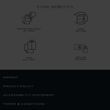
YOUR BENEFITS
packed securely
free
by hand
return
secure
free
payment
gift box
imprint
privacy policy
accessibility statement
terms & conditions