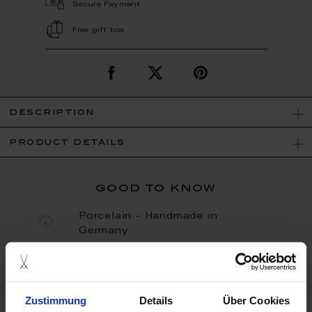
Secure Payment
Free gift box
description
product details
good to know
Porcelain - Handmade in
Germany
Bisque
Zustimmung
Details
Über Cookies