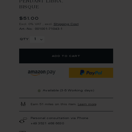
PENDANT LIBRA,
BISQUE
$51.00
Excl. 0% VAT
,
excl.
Shipping Cost
Art.-No.: 001001-71043-1
qty
add to cart
Available (3-5 Working days)
Earn 51 miles on this item.
Learn more
Personal consultation via Phone
+49 3521 468 6630