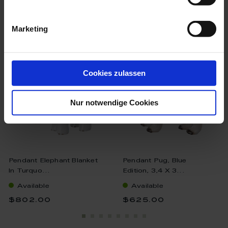
we think you’ll like these
Marketing
Cookies zulassen
Nur notwendige Cookies
Pendant Elephant Blanket
Pendant Pug, Blue
In Turquo...
Edition, 3,4 X 3...
Available
Available
$802.00
$625.00