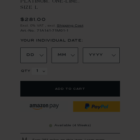
PLATINUM, ONE-LINE,
SIZE L
$281.00
Excl. 0% VAT
,
excl.
Shipping Cost
Art.-No.: 71A141-71M01-1
your individual date:
qty
add to cart
Available (4 Weeks)