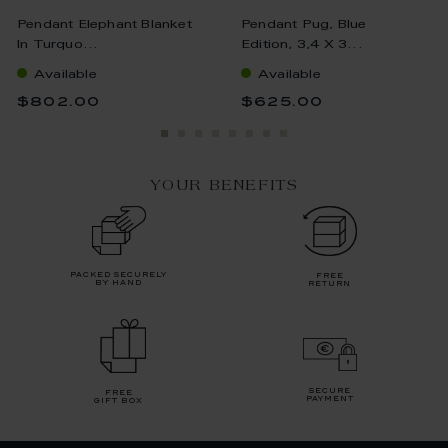
Pendant Elephant Blanket
Pendant Pug, Blue
In Turquo...
Edition, 3,4 X 3...
Available
Available
$802.00
$625.00
YOUR BENEFITS
packed securely
free
by hand
return
secure
free
payment
gift box