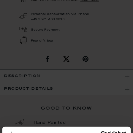
Earn 281 miles on this item.
Learn more
Personal consultation via Phone
+49 3521 468 6630
Secure Payment
Free gift box
description
product details
good to know
Hand Painted