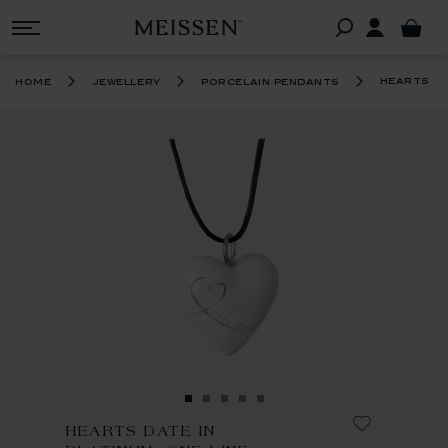
hearts dat
home
jewellery
porcelain pendants
HEARTS DATE IN