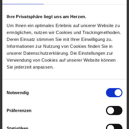
more products from the fun
birds collection
Ihre Privatsphäre liegt uns am Herzen.
Um Ihnen ein optimales Erlebnis auf unserer Website zu
ermöglichen, nutzen wir Cookies und Trackingmethoden.
Deren Einsatz stimmen Sie mit Ihrer Einwilligung zu.
Informationen zur Nutzung von Cookies finden Sie in
unserer Datenschutzerklärung. Die Einstellungen zur
Verwendung von Cookies auf unserer Website können
Sie jederzeit anpassen.
Einwilligungsauswahl
Notwendig
Bird, Bride, H 6,5 Cm
Bird, Secretary, H 6 Cm
Available
Available
$197.00
$197.00
Präferenzen
Statistiken