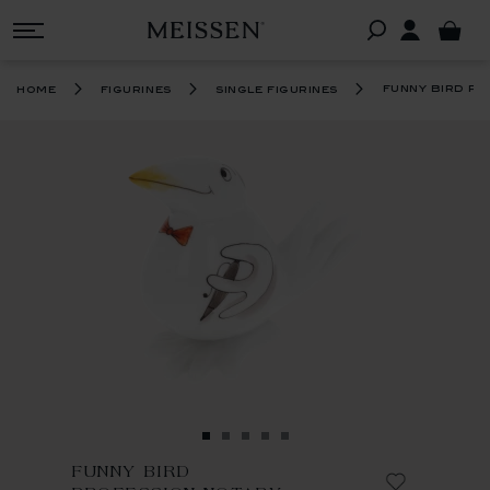
funny bird pr
home
figurines
single figurines
FUNNY BIRD