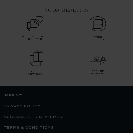
YOUR BENEFITS
packed securely
free
by hand
return
secure
free
payment
gift box
imprint
privacy policy
accessibility statement
terms & conditions