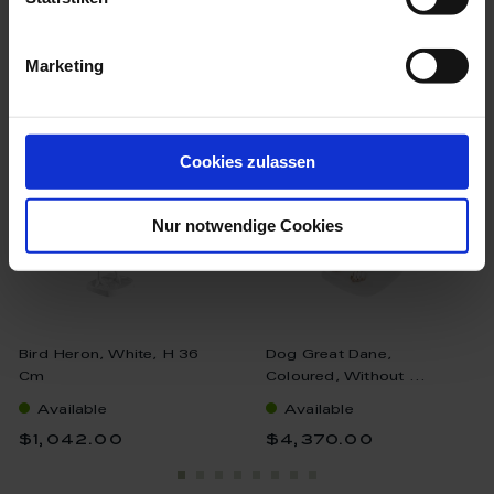
we think you’ll like these
Marketing
Cookies zulassen
Nur notwendige Cookies
Bird Heron, White, H 36
Dog Great Dane,
Cm
Coloured, Without ...
Available
Available
$1,042.00
$4,370.00