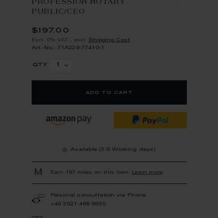
PROFESSION NOTARY
PUBLIC/CEO
$197.00
Excl. 0% VAT
,
excl.
Shipping Cost
Art.-No.: 71A229-77410-1
qty
add to cart
Available (3-5 Working days)
Earn 197 miles on this item.
Learn more
Personal consultation via Phone
+49 3521 468 6630