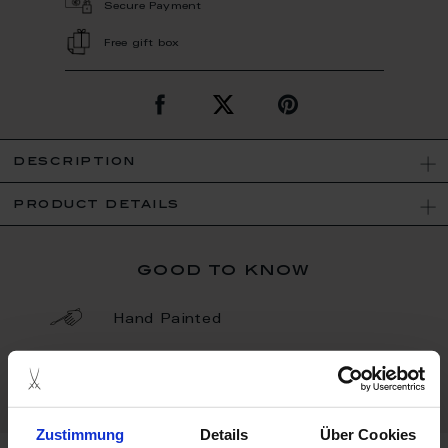
Secure Payment
Free gift box
description
product details
good to know
Hand Painted
Porcelain - Handmade in
Germany
Zustimmung
Details
Über Cookies