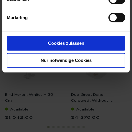
we think you’ll like these
Marketing
Cookies zulassen
Nur notwendige Cookies
Bird Heron, White, H 36
Dog Great Dane,
Cm
Coloured, Without ...
Available
Available
$1,042.00
$4,370.00