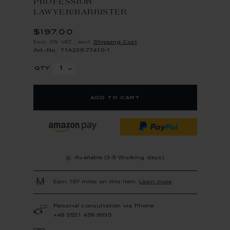
PROFESSION
LAWYER/BARRISTER
$197.00
Excl. 0% VAT
,
excl.
Shipping Cost
Art.-No.: 71A236-77410-1
qty
add to cart
Available (3-5 Working days)
Earn 197 miles on this item.
Learn more
Personal consultation via Phone
+49 3521 468 6630