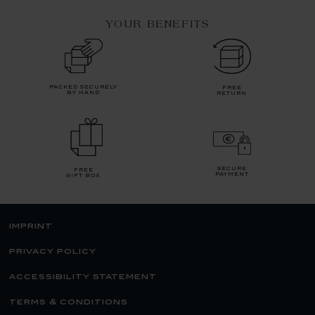
YOUR BENEFITS
packed securely
free
by hand
return
secure
free
payment
gift box
imprint
privacy policy
accessibility statement
terms & conditions