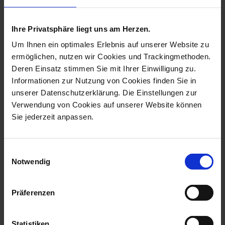
more products from the fun
birds collection
Ihre Privatsphäre liegt uns am Herzen.
Um Ihnen ein optimales Erlebnis auf unserer Website zu
ermöglichen, nutzen wir Cookies und Trackingmethoden.
Deren Einsatz stimmen Sie mit Ihrer Einwilligung zu.
Informationen zur Nutzung von Cookies finden Sie in
unserer Datenschutzerklärung. Die Einstellungen zur
Verwendung von Cookies auf unserer Website können
Sie jederzeit anpassen.
Einwilligungsauswahl
Notwendig
Bird, Bride, H 6,5 Cm
Bird, Secretary, H 6 Cm
Available
Available
$197.00
$197.00
Präferenzen
Statistiken