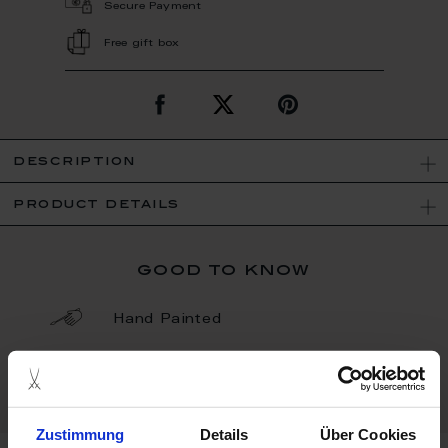
Secure Payment
Free gift box
description
product details
good to know
Hand Painted
Porcelain - Handmade in
Germany
Zustimmung
Details
Über Cookies