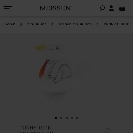
funny bird pr
home
figurines
single figurines
FUNNY BIRD