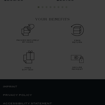
YOUR BENEFITS
packed securely
free
by hand
return
secure
free
payment
gift box
imprint
privacy policy
accessibility statement