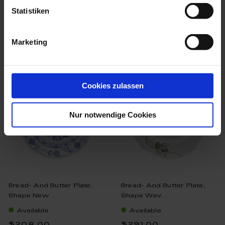
$187.00
$260.00
Statistiken
Marketing
we think you’ll like these
Cookies zulassen
Nur notwendige Cookies
Bread- And Butter Plate,
Bread- And Butter Plate,
Shape New...
Shape Wav...
Available
Available
$208.00
$291.00