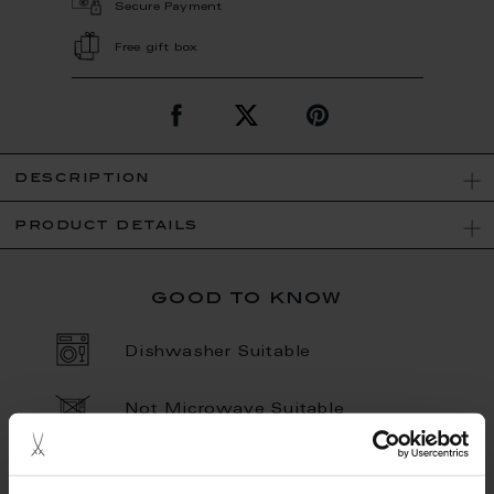
Secure Payment
Free gift box
description
product details
good to know
Dishwasher Suitable
Not Microwave Suitable
Porcelain - Handmade in
Germany