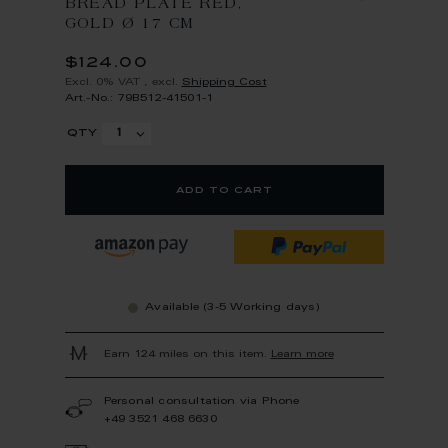
BREAD PLATE RED,
GOLD Ø 17 CM
$124.00
Excl. 0% VAT
,
excl.
Shipping Cost
Art.-No.: 79B512-41501-1
qty
add to cart
Available (3-5 Working days)
Earn 124 miles on this item.
Learn more
Personal consultation via Phone
+49 3521 468 6630