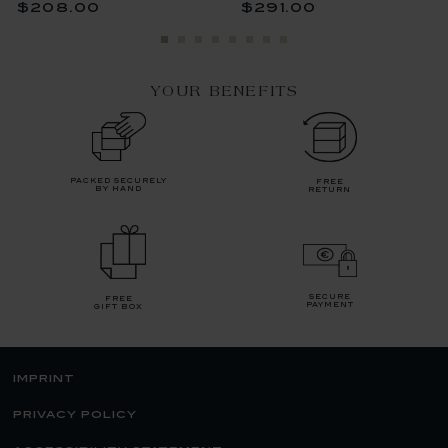
$208.00
$291.00
YOUR BENEFITS
packed securely
free
by hand
return
secure
free
payment
gift box
imprint
privacy policy