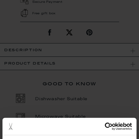
Secure Payment
Free gift box
description
product details
good to know
Dishwasher Suitable
Microwave Suitable
Porcelain - Handmade in
Germany