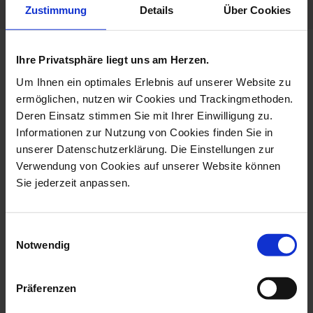
Zustimmung
Details
Über Cookies
more products from the no 41
Ihre Privatsphäre liegt uns am Herzen.
urban colors collection
Um Ihnen ein optimales Erlebnis auf unserer Website zu
ermöglichen, nutzen wir Cookies und Trackingmethoden.
Deren Einsatz stimmen Sie mit Ihrer Einwilligung zu.
Informationen zur Nutzung von Cookies finden Sie in
unserer Datenschutzerklärung. Die Einstellungen zur
Verwendung von Cookies auf unserer Website können
Sie jederzeit anpassen.
Einwilligungsauswahl
Notwendig
Dinner Plate, Shape No
Charger Plate, Shape No
41, Urban C...
41, Urban ...
Präferenzen
Available
Available