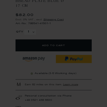
BREAD PLATE BLUE Ø
17 CM
$82.00
Excl. 0% VAT
,
excl.
Shipping Cost
Art.-No.: 79B541-41501-1
qty
add to cart
Available (3-5 Working days)
Earn 82 miles on this item.
Learn more
Personal consultation via Phone
+49 3521 468 6630