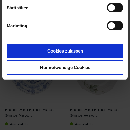
$187.00
$260.00
Statistiken
Marketing
we think you’ll like these
Cookies zulassen
Nur notwendige Cookies
Bread- And Butter Plate,
Bread- And Butter Plate,
Shape New...
Shape Wav...
Available
Available